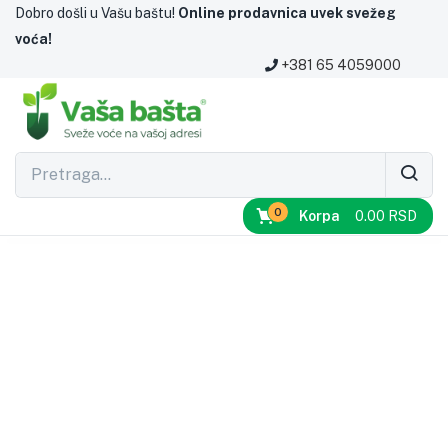
Dobro došli u Vašu baštu!
Online prodavnica uvek svežeg
voća!
+381 65 4059000
0
Korpa
0.00
RSD