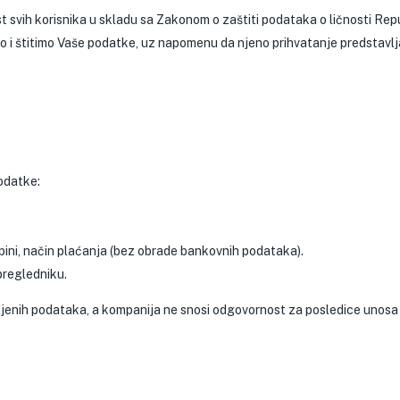
t svih korisnika u skladu sa Zakonom o zaštiti podataka o ličnosti Repub
imo i štitimo Vaše podatke, uz napomenu da njeno prihvatanje predstavlj
odatke:
bini, način plaćanja (bez obrade bankovnih podataka).
pregledniku.
jenih podataka, a kompanija ne snosi odgovornost za posledice unosa 