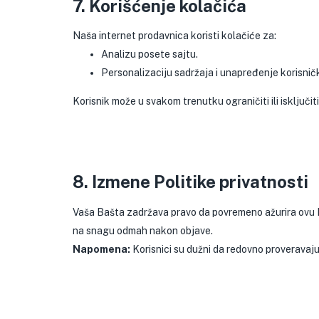
7. Korišćenje kolačića
Naša internet prodavnica koristi kolačiće za:
Analizu posete sajtu.
Personalizaciju sadržaja i unapređenje korisnič
Korisnik može u svakom trenutku ograničiti ili isklju
8. Izmene Politike privatnosti
Vaša Bašta zadržava pravo da povremeno ažurira ovu Po
na snagu odmah nakon objave.
Napomena:
Korisnici su dužni da redovno proveravaju 