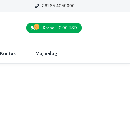
+381 65 4059000
0
Korpa
0.00
RSD
Kontakt
Moj nalog