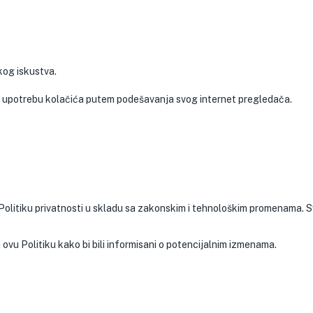
kog iskustva.
čiti upotrebu kolačića putem podešavanja svog internet pregledača.
litiku privatnosti u skladu sa zakonskim i tehnološkim promenama. Sv
ovu Politiku kako bi bili informisani o potencijalnim izmenama.