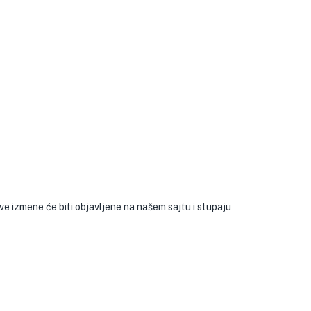
e izmene će biti objavljene na našem sajtu i stupaju