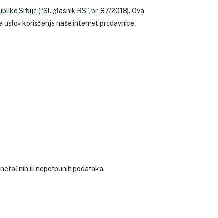
like Srbije (“Sl. glasnik RS”, br. 87/2018). Ova
a uslov korišćenja naše internet prodavnice.
netačnih ili nepotpunih podataka.