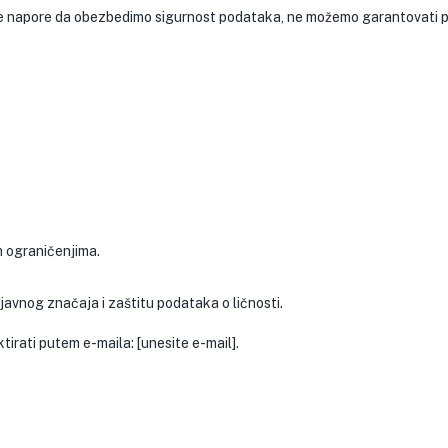
e napore da obezbedimo sigurnost podataka, ne možemo garantovati p
m ograničenjima.
avnog značaja i zaštitu podataka o ličnosti.
tirati putem e-maila: [unesite e-mail].