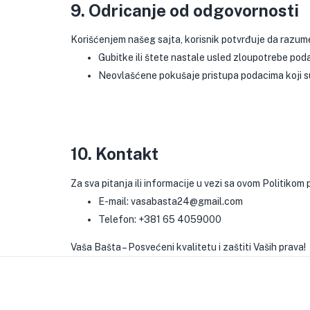
9. Odricanje od odgovornosti
Korišćenjem našeg sajta, korisnik potvrđuje da razume 
Gubitke ili štete nastale usled zloupotrebe podat
Neovlašćene pokušaje pristupa podacima koji s
10. Kontakt
Za sva pitanja ili informacije u vezi sa ovom Politikom 
E-mail:
vasabasta24@gmail.com
Telefon:
+381 65 4059000
Vaša Bašta – Posvećeni kvalitetu i zaštiti Vaših prava!