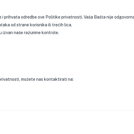
i prihvata odredbe ove Politike privatnosti. Vaša Bašta nije odgovorna
aka od strane korisnika ili trećih lica.
u izvan naše razumne kontrole.
privatnosti, možete nas kontaktirati na: