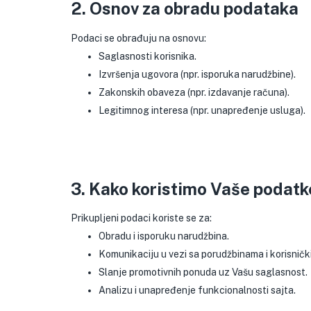
2. Osnov za obradu podataka
Podaci se obrađuju na osnovu:
Saglasnosti korisnika.
Izvršenja ugovora (npr. isporuka narudžbine).
Zakonskih obaveza (npr. izdavanje računa).
Legitimnog interesa (npr. unapređenje usluga).
3. Kako koristimo Vaše podatk
Prikupljeni podaci koriste se za:
Obradu i isporuku narudžbina.
Komunikaciju u vezi sa porudžbinama i korisničk
Slanje promotivnih ponuda uz Vašu saglasnost.
Analizu i unapređenje funkcionalnosti sajta.