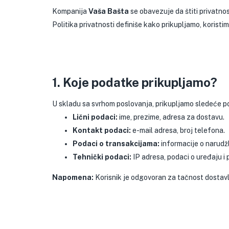
Kompanija
Vaša Bašta
se obavezuje da štiti privatnos
Politika privatnosti definiše kako prikupljamo, korist
1. Koje podatke prikupljamo?
U skladu sa svrhom poslovanja, prikupljamo sledeće p
Lični podaci:
ime, prezime, adresa za dostavu.
Kontakt podaci:
e-mail adresa, broj telefona.
Podaci o transakcijama:
informacije o narudž
Tehnički podaci:
IP adresa, podaci o uređaju i 
Napomena:
Korisnik je odgovoran za tačnost dostavl