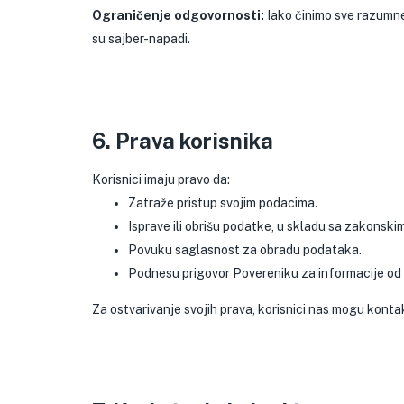
Ograničenje odgovornosti:
Iako činimo sve razumn
su sajber-napadi.
6. Prava korisnika
Korisnici imaju pravo da:
Zatraže pristup svojim podacima.
Isprave ili obrišu podatke, u skladu sa zakonski
Povuku saglasnost za obradu podataka.
Podnesu prigovor Povereniku za informacije od j
Za ostvarivanje svojih prava, korisnici nas mogu kontak