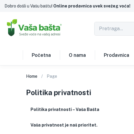
Dobro došli u Vašu baštu!
Online prodavnica uvek svežeg voća!
Početna
O nama
Prodavnica
Home
Page
Politika privatnosti
Politika privatnosti – Vaša Bašta
Vaša privatnost je naš prioritet.