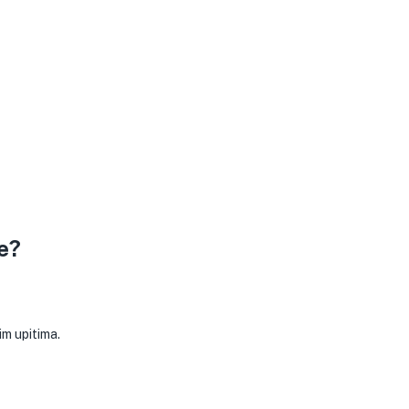
e?
im upitima.