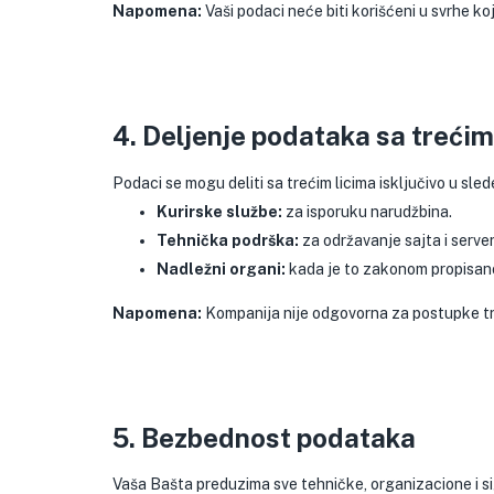
Napomena:
Vaši podaci neće biti korišćeni u svrhe koj
4. Deljenje podataka sa trećim
Podaci se mogu deliti sa trećim licima isključivo u sle
Kurirske službe:
za isporuku narudžbina.
Tehnička podrška:
za održavanje sajta i serve
Nadležni organi:
kada je to zakonom propisan
Napomena:
Kompanija nije odgovorna za postupke tre
5. Bezbednost podataka
Vaša Bašta preduzima sve tehničke, organizacione i si