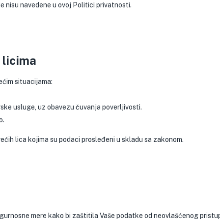
e nisu navedene u ovoj Politici privatnosti.
 licima
dećim situacijama:
rske usluge, uz obavezu čuvanja poverljivosti.
o.
ćih lica kojima su podaci prosleđeni u skladu sa zakonom.
gurnosne mere kako bi zaštitila Vaše podatke od neovlašćenog pristupa