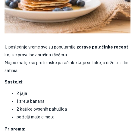
U poslednje vreme sve su popularnije
zdrave palačinke recepti
koji se prave bez brašna i šećera.
Najpoznatije su proteinske palačinke koje su lake, a drže te sitim
satima.
Sastojci:
2 jaja
1 zrela banana
2 kašike ovsenih pahuljica
po želji malo cimeta
Priprema: