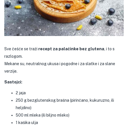
Sve češće se traži
recept za palačinke bez glutena
, i to s
razlogom.
Mekane su, neutralnog ukusa i pogodne i za slatke i za slane
verzije.
Sastojci:
2 jaja
250 g bezglutenskog brašna (pirinčano, kukuruzno, ili
heljdino)
500 ml mleka (ili biljno mleko)
1 kašika ulja