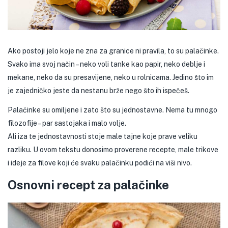
Ako postoji jelo koje ne zna za granice ni pravila, to su palačinke.
Svako ima svoj način – neko voli tanke kao papir, neko deblje i
mekane, neko da su presavijene, neko u rolnicama. Jedino što im
je zajedničko jeste da nestanu brže nego što ih ispečeš.
Palačinke su omiljene i zato što su jednostavne. Nema tu mnogo
filozofije – par sastojaka i malo volje.
Ali iza te jednostavnosti stoje male tajne koje prave veliku
razliku.
U ovom tekstu donosimo proverene recepte, male trikove
i ideje za filove koji će svaku palačinku podići na viši nivo.
Osnovni recept za palačinke