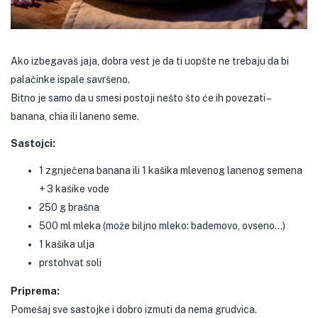
Ako izbegavaš jaja, dobra vest je da ti uopšte ne trebaju da bi
palačinke ispale savršeno.
Bitno je samo da u smesi postoji nešto što će ih povezati –
banana, chia ili laneno seme.
Sastojci:
1 zgnječena banana ili 1 kašika mlevenog lanenog semena
+ 3 kašike vode
250 g brašna
500 ml mleka (može biljno mleko: bademovo, ovseno…)
1 kašika ulja
prstohvat soli
Priprema:
Pomešaj sve sastojke i dobro izmuti da nema grudvica.