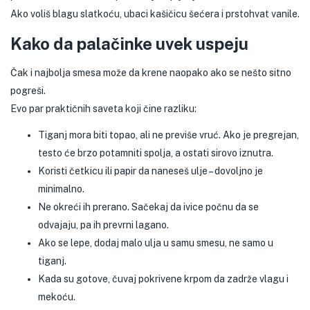
Ako voliš blagu slatkoću, ubaci kašičicu šećera i prstohvat vanile.
Kako da palačinke uvek uspeju
Čak i najbolja smesa može da krene naopako ako se nešto sitno
pogreši.
Evo par praktičnih saveta koji čine razliku:
Tiganj mora biti topao, ali ne previše vruć. Ako je pregrejan,
testo će brzo potamniti spolja, a ostati sirovo iznutra.
Koristi četkicu ili papir da naneseš ulje – dovoljno je
minimalno.
Ne okreći ih prerano. Sačekaj da ivice počnu da se
odvajaju, pa ih prevrni lagano.
Ako se lepe, dodaj malo ulja u samu smesu, ne samo u
tiganj.
Kada su gotove, čuvaj pokrivene krpom da zadrže vlagu i
mekoću.