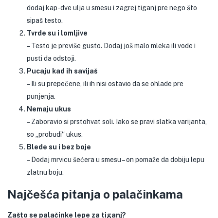
dodaj kap-dve ulja u smesu i zagrej tiganj pre nego što
sipaš testo.
Tvrde su i lomljive
– Testo je previše gusto. Dodaj još malo mleka ili vode i
pusti da odstoji.
Pucaju kad ih savijaš
– Ili su prepečene, ili ih nisi ostavio da se ohlade pre
punjenja.
Nemaju ukus
– Zaboravio si prstohvat soli. Iako se pravi slatka varijanta,
so „probudi“ ukus.
Blede su i bez boje
– Dodaj mrvicu šećera u smesu – on pomaže da dobiju lepu
zlatnu boju.
Najčešća pitanja o palačinkama
Zašto se palačinke lepe za tiganj?