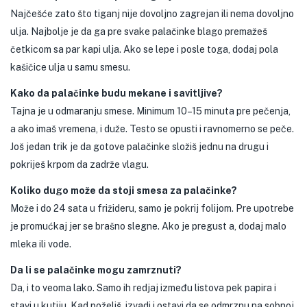
Najčešće zato što tiganj nije dovoljno zagrejan ili nema dovoljno
ulja. Najbolje je da ga pre svake palačinke blago premažeš
četkicom sa par kapi ulja. Ako se lepe i posle toga, dodaj pola
kašičice ulja u samu smesu.
Kako da palačinke budu mekane i savitljive?
Tajna je u odmaranju smese. Minimum 10–15 minuta pre pečenja,
a ako imaš vremena, i duže. Testo se opusti i ravnomerno se peče.
Još jedan trik je da gotove palačinke složiš jednu na drugu i
pokriješ krpom da zadrže vlagu.
Koliko dugo može da stoji smesa za palačinke?
Može i do 24 sata u frižideru, samo je pokrij folijom. Pre upotrebe
je promućkaj jer se brašno slegne. Ako je pregust a, dodaj malo
mleka ili vode.
Da li se palačinke mogu zamrznuti?
Da, i to veoma lako. Samo ih redjaj između listova pek papira i
stavi u kutiju. Kad poželiš, izvadi i ostavi da se odmrznu na sobnoj