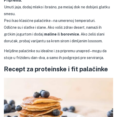
Priprema:
Umuti jaja, dodaj mleko i brašno, pa mešaj dok ne dobiješ glatku
smesu.
Peci kao klasične palačinke – na umerenoj temperaturi.
Odlične su i slatke i slane. Ako voliš zdrav desert, namaži ih
grčkim jogurtom i dodaj
maline
ili
borovnice
. Ako želiš slani
doručak, probaj varijantu sa krem sirom i dimljenim lososom.
Heljdine palačinke su idealne i za pripremu unapred – mogu da
stoje u frižideru dan-dva, a samo ih podgreješ pre serviranja.
Recept za proteinske i fit palačinke