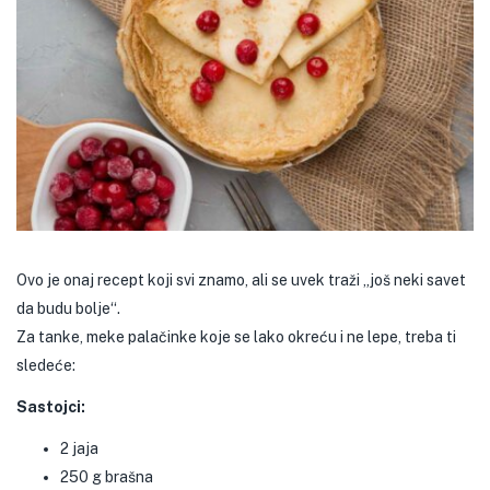
Ovo je onaj recept koji svi znamo, ali se uvek traži „još neki savet
da budu bolje“.
Za tanke, meke palačinke koje se lako okreću i ne lepe, treba ti
sledeće:
Sastojci:
2 jaja
250 g brašna