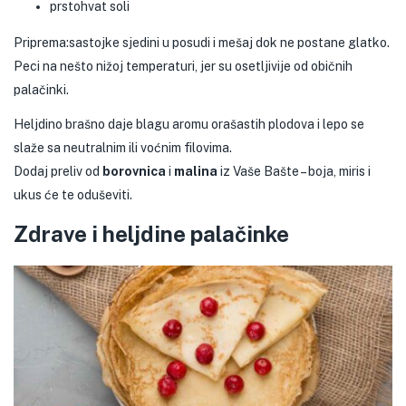
prstohvat soli
Priprema:sastojke sjedini u posudi i mešaj dok ne postane glatko.
Peci na nešto nižoj temperaturi, jer su osetljivije od običnih
palačinki.
Heljdino brašno daje blagu aromu orašastih plodova i lepo se
slaže sa neutralnim ili voćnim filovima.
Dodaj preliv od
borovnica
i
malina
iz Vaše Bašte – boja, miris i
ukus će te oduševiti.
Zdrave i heljdine palačinke