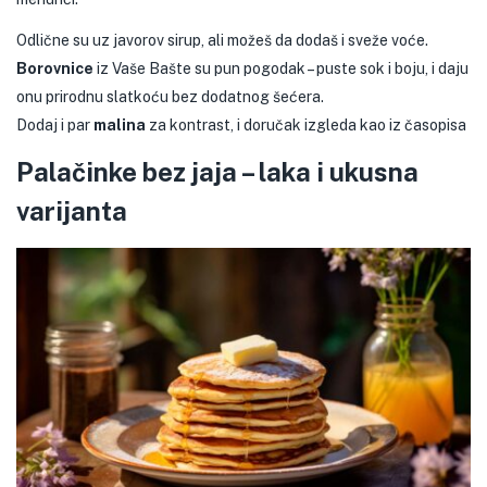
Odlične su uz javorov sirup, ali možeš da dodaš i sveže voće.
Borovnice
iz Vaše Bašte su pun pogodak – puste sok i boju, i daju
onu prirodnu slatkoću bez dodatnog šećera.
Dodaj i par
malina
za kontrast, i doručak izgleda kao iz časopisa
Palačinke bez jaja – laka i ukusna
varijanta