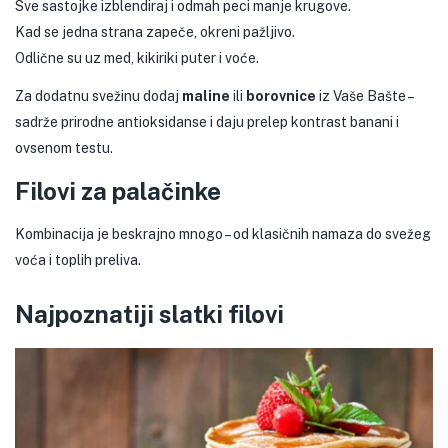
Sve sastojke izblendiraj i odmah peci manje krugove.
Kad se jedna strana zapeče, okreni pažljivo.
Odlične su uz med, kikiriki puter i voće.
Za dodatnu svežinu dodaj
maline
ili
borovnice
iz Vaše Bašte –
sadrže prirodne antioksidanse i daju prelep kontrast banani i
ovsenom testu.
Filovi za palačinke
Kombinacija je beskrajno mnogo – od klasičnih namaza do svežeg
voća i toplih preliva.
Najpoznatiji slatki filovi