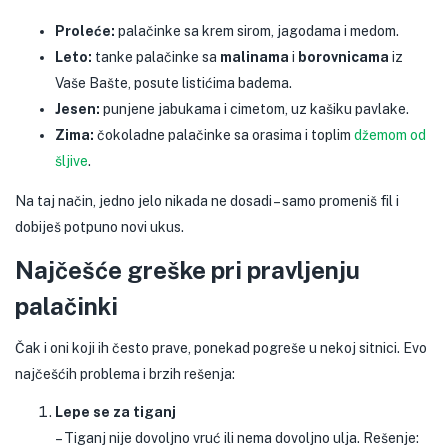
Proleće:
palačinke sa krem sirom, jagodama i medom.
Leto:
tanke palačinke sa
malinama
i
borovnicama
iz
Vaše Bašte, posute listićima badema.
Jesen:
punjene jabukama i cimetom, uz kašiku pavlake.
Zima:
čokoladne palačinke sa orasima i toplim
džemom od
šljive
.
Na taj način, jedno jelo nikada ne dosadi – samo promeniš fil i
dobiješ potpuno novi ukus.
Najčešće greške pri pravljenju
palačinki
Čak i oni koji ih često prave, ponekad pogreše u nekoj sitnici. Evo
najčešćih problema i brzih rešenja:
Lepe se za tiganj
– Tiganj nije dovoljno vruć ili nema dovoljno ulja. Rešenje: