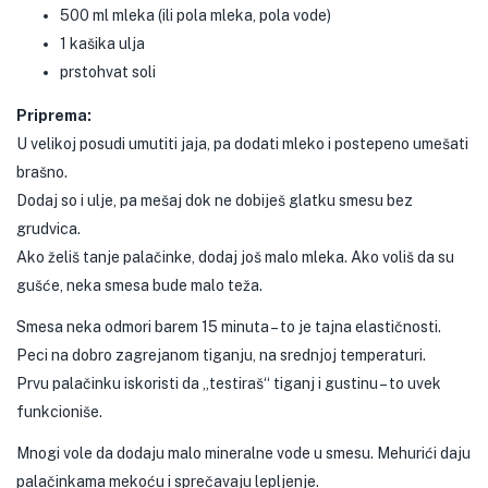
500 ml mleka (ili pola mleka, pola vode)
1 kašika ulja
prstohvat soli
Priprema:
U velikoj posudi umutiti jaja, pa dodati mleko i postepeno umešati
brašno.
Dodaj so i ulje, pa mešaj dok ne dobiješ glatku smesu bez
grudvica.
Ako želiš tanje palačinke, dodaj još malo mleka. Ako voliš da su
gušće, neka smesa bude malo teža.
Smesa neka odmori barem 15 minuta – to je tajna elastičnosti.
Peci na dobro zagrejanom tiganju, na srednjoj temperaturi.
Prvu palačinku iskoristi da „testiraš“ tiganj i gustinu – to uvek
funkcioniše.
Mnogi vole da dodaju malo mineralne vode u smesu. Mehurići daju
palačinkama mekoću i sprečavaju lepljenje.