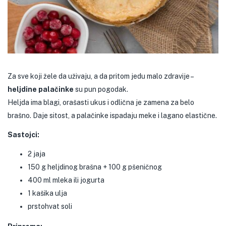
Za sve koji žele da uživaju, a da pritom jedu malo zdravije –
heljdine palačinke
su pun pogodak.
Heljda ima blagi, orašasti ukus i odlična je zamena za belo
brašno. Daje sitost, a palačinke ispadaju meke i lagano elastične.
Sastojci:
2 jaja
150 g heljdinog brašna + 100 g pšeničnog
400 ml mleka ili jogurta
1 kašika ulja
prstohvat soli