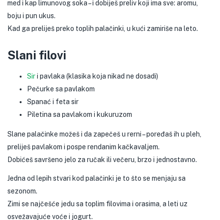
med i kap limunovog soka – i dobiješ preliv koji ima sve: aromu,
boju i pun ukus.
Kad ga preliješ preko toplih palačinki, u kući zamiriše na leto.
Slani filovi
Sir
i pavlaka (klasika koja nikad ne dosadi)
Pečurke sa pavlakom
Spanać i feta sir
Piletina sa pavlakom i kukuruzom
Slane palačinke možeš i da zapečeš u rerni – poređaš ih u pleh,
preliješ pavlakom i pospe rendanim kačkavaljem.
Dobićeš savršeno jelo za ručak ili večeru, brzo i jednostavno.
Jedna od lepih stvari kod palačinki je to što se menjaju sa
sezonom.
Zimi se najčešće jedu sa toplim filovima i orasima, a leti uz
osvežavajuće voće i jogurt.