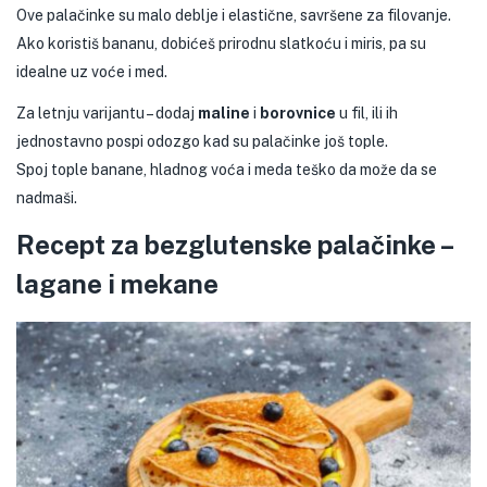
Ove palačinke su malo deblje i elastične, savršene za filovanje.
Ako koristiš bananu, dobićeš prirodnu slatkoću i miris, pa su
idealne uz voće i med.
Za letnju varijantu – dodaj
maline
i
borovnice
u fil, ili ih
jednostavno pospi odozgo kad su palačinke još tople.
Spoj tople banane, hladnog voća i meda teško da može da se
nadmaši.
Recept za bezglutenske palačinke –
lagane i mekane