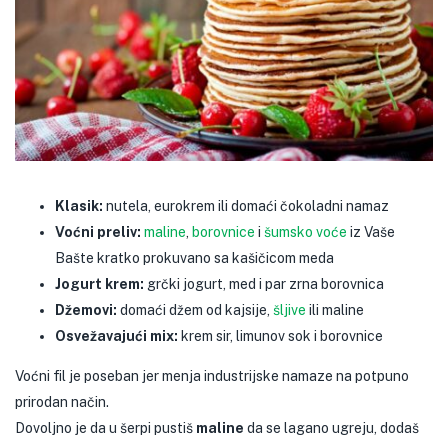
Klasik:
nutela, eurokrem ili domaći čokoladni namaz
Voćni preliv:
maline
,
borovnice
i
šumsko voće
iz Vaše
Bašte kratko prokuvano sa kašičicom meda
Jogurt krem:
grčki jogurt, med i par zrna borovnica
Džemovi:
domaći džem od kajsije,
šljive
ili maline
Osvežavajući mix:
krem sir, limunov sok i borovnice
Voćni fil je poseban jer menja industrijske namaze na potpuno
prirodan način.
Dovoljno je da u šerpi pustiš
maline
da se lagano ugreju, dodaš