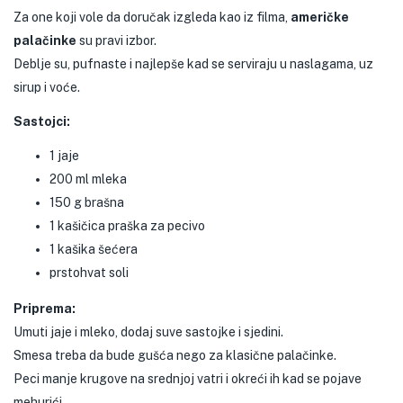
Za one koji vole da doručak izgleda kao iz filma,
američke
palačinke
su pravi izbor.
Deblje su, pufnaste i najlepše kad se serviraju u naslagama, uz
sirup i voće.
Sastojci:
1 jaje
200 ml mleka
150 g brašna
1 kašičica praška za pecivo
1 kašika šećera
prstohvat soli
Priprema:
Umuti jaje i mleko, dodaj suve sastojke i sjedini.
Smesa treba da bude gušća nego za klasične palačinke.
Peci manje krugove na srednjoj vatri i okreći ih kad se pojave
mehurići.