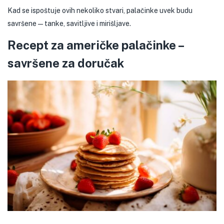
Kad se ispoštuje ovih nekoliko stvari, palačinke uvek budu
savršene — tanke, savitljive i mirišljave.
Recept za američke palačinke –
savršene za doručak