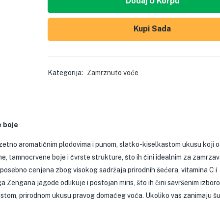
Dodaj U Korpu
Kupi Sada
Kategorija:
Zamrznuto voće
 boje
etno aromatičnim plodovima i punom, slatko-kiselkastom ukusu koji o
e, tamnocrvene boje i čvrste strukture, što ih čini idealnim za zamrzav
 posebno cenjena zbog visokog sadržaja prirodnih šećera, vitamina C i
a Zengana jagode odlikuje i postojan miris, što ih čini savršenim izbor
u čistom, prirodnom ukusu pravog domaćeg voća. Ukoliko vas zanimaju
š