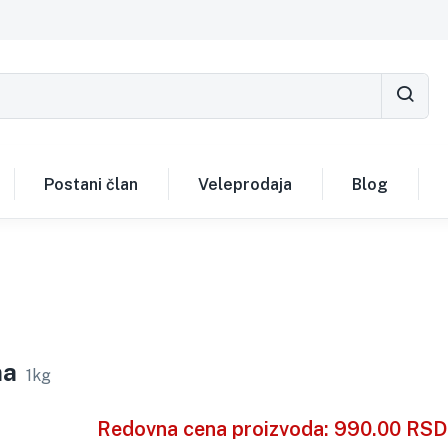
Postani član
Veleprodaja
Blog
na
1kg
Redovna cena proizvoda:
990.00
RSD