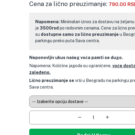
Cena za lično preuzimanje:
790.00
RS
Napomena:
Minimalan iznos za dostavu na željenu
je
3500rsd
po redovnim cenama. Cene za lično pr
su
dostupne samo za lično preuzimanje
u Beogr
parkingu preko puta Sava centra.
Neponovljiv ukus našeg voća pamti se dugo.
Napomena: Količine jagoda su ograničene,
voće dost
zaleđeno.
Lično preuzimanje se
vrši u Beogradu na parkingu pr
Sava centra.