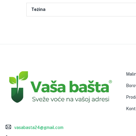
Težina
Mali
Boro
Prod
Kont
vasabasta24@gmail.com