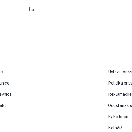
1 кг
ne
Uslovi koriš
vnice
Politika priv
avnica
Reklamacije
akt
Odustanak o
Kako kupiti
Kolačići