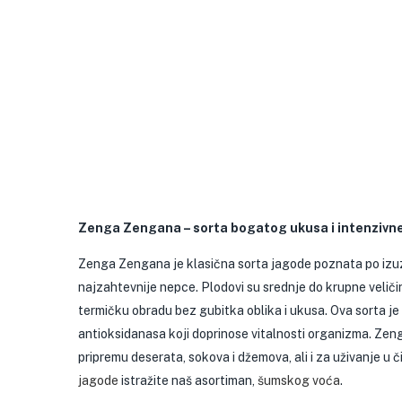
Zenga Zengana – sorta bogatog ukusa i intenzivne
Zenga Zengana je klasična sorta jagode poznata po izuz
najzahtevnije nepce. Plodovi su srednje do krupne veličin
termičku obradu bez gubitka oblika i ukusa. Ova sorta je
antioksidanasa koji doprinose vitalnosti organizma. Zeng
pripremu deserata, sokova i džemova, ali i za uživanje 
jagode
istražite naš asortiman,
šumskog voća
.