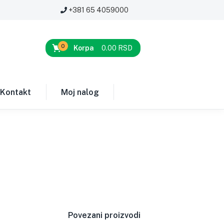
+381 65 4059000
0
Korpa
0.00
RSD
Kontakt
Moj nalog
Povezani proizvodi