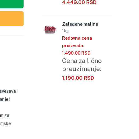
4,449.00
RSD
Zaleđene maline
1kg
Redovna cena
proizvoda:
1,490.00
RSD
Cena za lično
preuzimanje:
1,190.00
RSD
svežava i
anje i
om za
umske