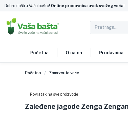
Dobro došli u Vašu baštu!
Online prodavnica uvek svežeg voća!
Početna
O nama
Prodavnica
Početna
Zamrznuto voće
← Povratak na sve proizvode
Zaleđene jagode Zenga Zenga