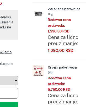
D
Zaleđene borovnice
1kg
 adresu
Redovna cena
euzimanje
proizvoda:
adu, na
1,390.00
RSD
Cena za lično
preuzimanje:
1,090.00
RSD
avljamo
eko puta
Crveni paket voća
5kg
Redovna cena
proizvoda:
5,750.00
RSD
Cena za lično
preuzimanje: