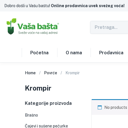
Dobro došli u Vašu baštu!
Online prodavnica uvek svežeg voća!
Početna
O nama
Prodavnica
Home
Povrće
Krompir
Krompir
Kategorije proizvoda
No products 
Brašno
Čajevi i sušene pečurke