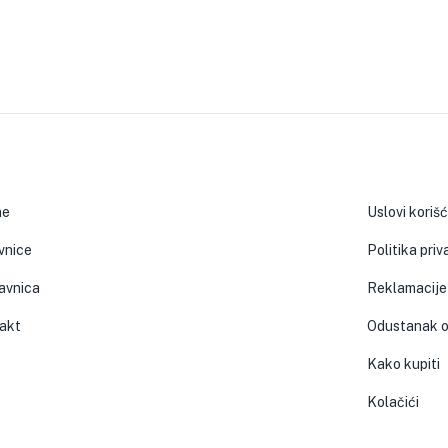
ne
Uslovi koriš
vnice
Politika priv
avnica
Reklamacije
akt
Odustanak o
Kako kupiti
Kolačići