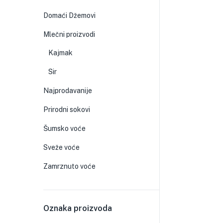
Domaći Džemovi
Mlečni proizvodi
Kajmak
Sir
Najprodavanije
Prirodni sokovi
Šumsko voće
Sveže voće
Zamrznuto voće
Oznaka proizvoda