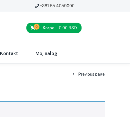
+381 65 4059000
0
Korpa
0.00
RSD
Kontakt
Moj nalog
Previous page