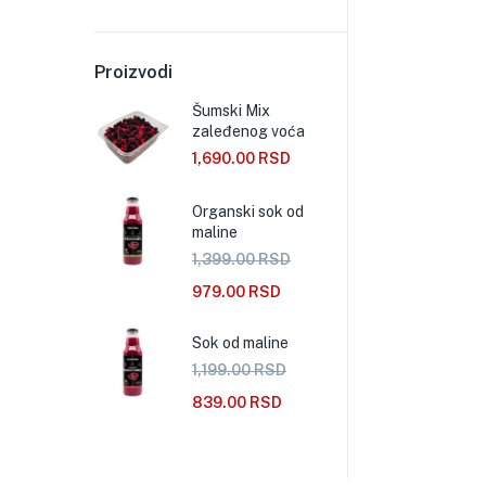
Proizvodi
Šumski Mix
zaleđenog voća
1,690.00
RSD
Organski sok od
maline
1,399.00
RSD
979.00
RSD
Sok od maline
1,199.00
RSD
839.00
RSD