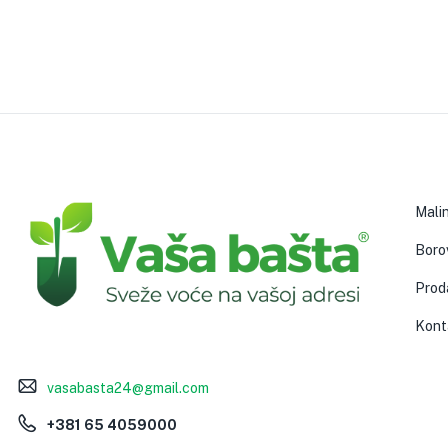
Mali
Boro
Prod
Kont
vasabasta24@gmail.com
+381 65 4059000