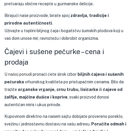
pretvaraju obične recepte u gurmanske delicije.
Birajući naše proizvode, birate spoj
zdravlja, tradicije i
prirodne autentičnosti
.
Uživajte u toplini biljnog čaja i bogatstvu šumskih plodova koji u
vaš dom unose mir, ravnotežu i dobrobit organizma.
Čajevi i sušene pečurke – cena i
prodaja
U
našoj ponudi
pronaći ćete širok izbor
biljnih čajeva i sušenih
pečuraka
vrhunskog kvaliteta po pristupačnim cenama. Bilo da
tražite
organske vrganje, crnu trubu, lisičarke
ili
čajeve od
žalfije, majčine dušice i koprive
, svaki proizvod donosi
autentičan miris i ukus prirode.
Kupovinom direktno na našem sajtu dobijate provereno poreklo,
svežinu i jednostavnu dostavu na vašu adresu.
Poručite odmah i