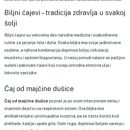
Biljni čajevi – tradicija zdravlja u svakoj
šolji
Biljni čajevi su vekovima deo narodne medicine i svakodnevne
rutine za jačanje tela i duha. Svaka biljka ima svoje jedinstvene
osobine, a njihova kombinacija doprinosi boljoj cirkulaciji,
imunitetu i opštem blagostanju. U našoj ponudi nalaze se pažljivo
sušeni i pakovani čajevi koji čuvaju prirodna eterična ulja i
lekovite sastojke.
Čaj od majčine dušice
Čaj od majčine dušice
poznat je po svom intenzivnom mirisu i
snažnom dejstvu na respiratorni sistem. Ova biljka ima
antibakterijska i protivupalna svojstva, pa se često koristi kod
prehlade, kašlja i upale grla. Osim toga, doprinosi boljem varenju i