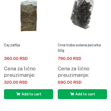
Čaj zalfija
Crna truba sušena pečurka
50g
360.00
RSD
790.00
RSD
Cena za lično
Cena za lično
preuzimanje:
preuzimanje:
320.00
RSD
690.00
RSD
Add to cart
Add to cart