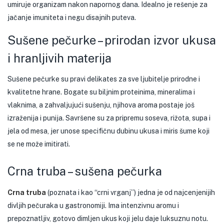
umiruje organizam nakon napornog dana. Idealno je rešenje za
jačanje imuniteta i negu disajnih puteva.
Sušene pečurke – prirodan izvor ukusa
i hranljivih materija
Sušene pečurke su pravi delikates za sve ljubitelje prirodne i
kvalitetne hrane. Bogate su biljnim proteinima, mineralima i
vlaknima, a zahvaljujući sušenju, njihova aroma postaje još
izraženija i punija. Savršene su za pripremu soseva, rižota, supa i
jela od mesa, jer unose specifičnu dubinu ukusa i miris šume koji
se ne može imitirati.
Crna truba – sušena pečurka
Crna truba
(poznata i kao “crni vrganj”) jedna je od najcenjenijih
divljih pečuraka u gastronomiji. Ima intenzivnu aromu i
prepoznatljiv, gotovo dimljen ukus koji jelu daje luksuznu notu.