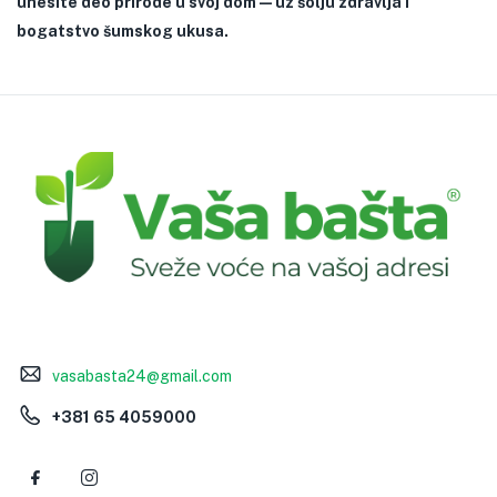
unesite deo prirode u svoj dom — uz šolju zdravlja i
bogatstvo šumskog ukusa.
vasabasta24@gmail.com
+381 65 4059000