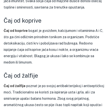
jača imunitet. Svaka šolja čaja od majčine dušice donosi osećaj
topline i smirenosti, savršena za trenutke opuštanja.
Čaj od koprive
Čaj od koprive
bogat je gvožđem, kalcijumom i vitaminima A i C,
što ga čini odličnim prirodnim tonikom za organizam. Podstiče
detoksikaciju, čisti krv i poboljšava rad bubrega. Redovno
ispijanje čaja od koprive jača kosu i nokte, a organizmu vraća
energiju i vitalnost. Blagog je ukusa i lako se kombinuje sa
medom ili limunom.
Čaj od žalfije
Čaj od žalfije
poznat je po svojoj antibakterijskoj i antiseptičkoj
moći. Tradicionalno se koristi za ispiranje usta i grla, ali i za
smirivanje upala i balans hormona. Zbog svog prijatnog,
aromatičnog ukusa često se pije i kao topli napitak koji opušta i