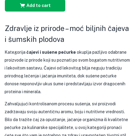
Add to cart
Zdravlje iz prirode – moć biljnih čajeva
i šumskih plodova
Kategorija
čajevi i sušene pečurke
okuplja pažljivo odabrane
proizvode iz prirode koji su poznati po svom bogatom nutritivnom
i lekovitom sastavu. Čajevi od lekovitog bilja neguju tradiciju
prirodnog lečenja i jačanja imuniteta, dok sušene pečurke
donose neponovljiv ukus šume i predstavljaju izvor dragocenih
proteina i minerala.
Zahvaljujući kontrolisanom procesu sušenja, svi proizvodi
zadržavaju svoju autentičnu aromu, boju i nutritivne vrednosti.
Bilo da tražite čaj za opuštanje, jačanje organizma ili kvalitetne
pečurke za kulinarske specijalitete, u ovoj kategoriji pronaći
ćete sve što vam je potrebno za zdrav i uravnotežen životni stil.