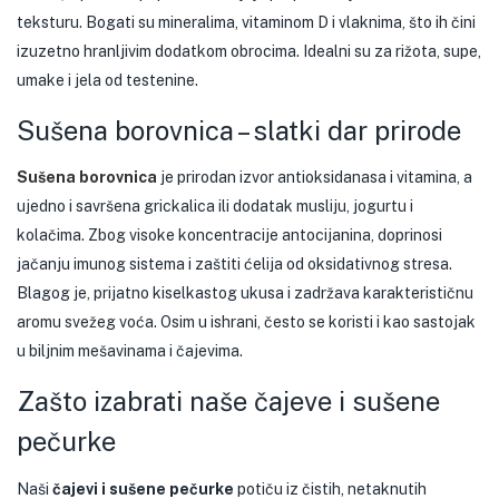
teksturu. Bogati su mineralima, vitaminom D i vlaknima, što ih čini
izuzetno hranljivim dodatkom obrocima. Idealni su za rižota, supe,
umake i jela od testenine.
Sušena borovnica – slatki dar prirode
Sušena borovnica
je prirodan izvor antioksidanasa i vitamina, a
ujedno i savršena grickalica ili dodatak musliju, jogurtu i
kolačima. Zbog visoke koncentracije antocijanina, doprinosi
jačanju imunog sistema i zaštiti ćelija od oksidativnog stresa.
Blagog je, prijatno kiselkastog ukusa i zadržava karakterističnu
aromu svežeg voća. Osim u ishrani, često se koristi i kao sastojak
u biljnim mešavinama i čajevima.
Zašto izabrati naše čajeve i sušene
pečurke
Naši
čajevi i sušene pečurke
potiču iz čistih, netaknutih