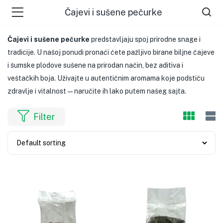
Čajevi i sušene pečurke
Čajevi i sušene pečurke
predstavljaju spoj prirodne snage i
tradicije. U našoj ponudi pronaći ćete pažljivo birane biljne čajeve
i šumske plodove sušene na prirodan način, bez aditiva i
veštačkih boja. Uživajte u autentičnim aromama koje podstiču
zdravlje i vitalnost — naručite ih lako putem našeg sajta.
Filter