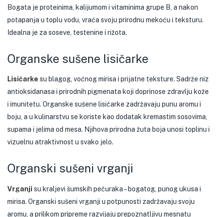
Bogata je proteinima, kalijumom i vitaminima grupe B, a nakon
potapanja u toplu vodu, vraća svoju prirodnu mekoću i teksturu.
Idealna je za soseve, testenine i rižota.
Organske sušene lisičarke
Lisičarke
su blagog, voćnog mirisa i prijatne teksture. Sadrže niz
antioksidanasa i prirodnih pigmenata koji doprinose zdravlju kože
i imunitetu. Organske sušene lisičarke zadržavaju punu aromu i
boju, a u kulinarstvu se koriste kao dodatak kremastim sosovima,
supama i jelima od mesa. Njihova prirodna žuta boja unosi toplinu i
vizuelnu atraktivnost u svako jelo.
Organski sušeni vrganji
Vrganji
su kraljevi šumskih pečuraka – bogatog, punog ukusa i
mirisa. Organski sušeni vrganji u potpunosti zadržavaju svoju
aromu, a prilikom pripreme razvijaju prepoznatljivu mesnatu