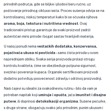
prirodnih područja, gde se biljke i plodovi beru ručno, uz
poštovanje prirodnog ciklusa rasta. Proces sušenja odvija se na
kontrolisanoj, niskoj temperaturi kako bi se očuvala njihova
aroma, boja, tekstura i nutritivna vrednost
. Ovaj
tradicionalni pristup garantuje da svaki proizvod zadrži
autentičan miris prirode i bogat sastav hranljivih materija.
U našoj ponudi nema
veštačkih dodataka, konzervansa,
pojačivača ukusa ni pesticida
– samo čista priroda u svom
najvrednijem obliku. Svaka serija proizvoda prolazi strogu
kontrolu kvaliteta, čime se obezbeđuje potpuna sigurnost,
svežina i poverenje kupaca. Organski sertifikovani proizvodi
dodatno potvrđuju posvećenost zdravlju i održivoj proizvodnji.
Naši čajevi su idealni za svakodnevnu rutinu – bilo da vam je
potreban napitak koji
umiruje i opušta
, jača
imunitet i disajne
puteve
, ili doprinosi
detoksikaciji organizma
. Sušene pečurke,
s druge strane, obogaćuju svako jelo prirodnim, punim ukusom i