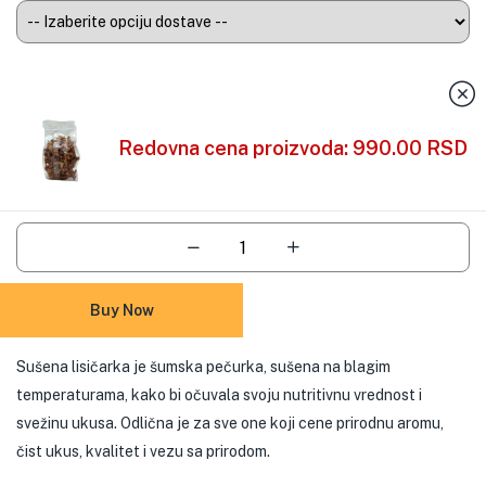
Redovna cena proizvoda:
990.00
RSD
Add To Cart
Buy Now
Sušena lisičarka je šumska pečurka, sušena na blagim
temperaturama, kako bi očuvala svoju nutritivnu vrednost i
svežinu ukusa. Odlična je za sve one koji cene prirodnu aromu,
čist ukus, kvalitet i vezu sa prirodom.