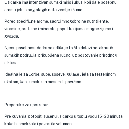
Lisičarka ima intenzivan šumski miris i ukus, koji daje posebnu
aromu jelu, zbog blagih nota zemlje i šume.
Pored specifične arome, sadrži mnogobrojne nutritijente,
vitamine, proteine i minerale, poput kalijuma, magnezijuma i
gvožđa.
Njenu posebnost dodatno odlikuje to što dolazi netaknutih
šumskih područja, prikupljena ručno, uz poštovanje prirodnog
ciklusa.
Idealna je za čorbe, supe, soseve, gulaše , jela sa testeninom,
rižotom, kao i umake sa mesom ili povrćem.
Preporuke za upotrebu:
Pre kuvanja, potopiti sušenu lisičarku u toplu vodu 15–20 minuta
kako bi omekšala i povratila volumen.