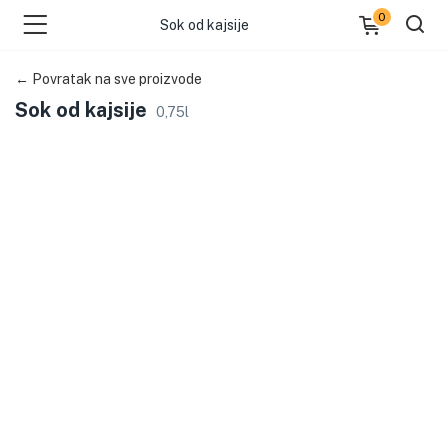
0
Sok od kajsije
← Povratak na sve proizvode
Sok od kajsije
0,75l