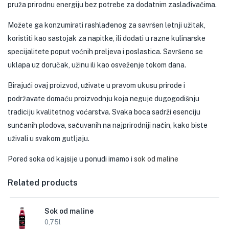
pruža prirodnu energiju bez potrebe za dodatnim zaslađivačima.
Možete ga konzumirati rashlađenog za savršen letnji užitak,
koristiti kao sastojak za napitke, ili dodati u razne kulinarske
specijalitete poput voćnih preljeva i poslastica. Savršeno se
uklapa uz doručak, užinu ili kao osveženje tokom dana.
Birajući ovaj proizvod, uživate u pravom ukusu prirode i
podržavate domaću proizvodnju koja neguje dugogodišnju
tradiciju kvalitetnog voćarstva. Svaka boca sadrži esenciju
sunčanih plodova, sačuvanih na najprirodniji način, kako biste
uživali u svakom gutljaju.
Pored soka od kajsije u ponudi imamo i
sok od maline
Related products
Sok od maline
0,75l