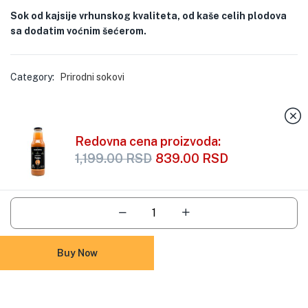
Sok od kajsije vrhunskog kvaliteta, od kaše celih plodova
sa dodatim voćnim šećerom.
Category:
Prirodni sokovi
Redovna cena proizvoda:
1,199.00
RSD
839.00
RSD
Add To Cart
Buy Now