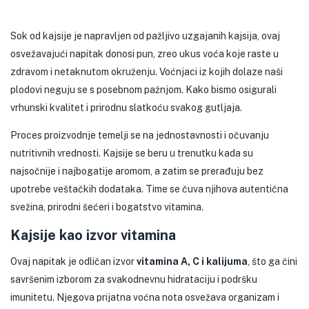
Sok od kajsije je napravljen od pažljivo uzgajanih kajsija, ovaj
osvežavajući napitak donosi pun, zreo ukus voća koje raste u
zdravom i netaknutom okruženju. Voćnjaci iz kojih dolaze naši
plodovi neguju se s posebnom pažnjom. Kako bismo osigurali
vrhunski kvalitet i prirodnu slatkoću svakog gutljaja.
Proces proizvodnje temelji se na jednostavnosti i očuvanju
nutritivnih vrednosti. Kajsije se beru u trenutku kada su
najsočnije i najbogatije aromom, a zatim se prerađuju bez
upotrebe veštačkih dodataka. Time se čuva njihova autentična
svežina, prirodni šećeri i bogatstvo vitamina.
Kajsije kao izvor vitamina
Ovaj napitak je odličan izvor
vitamina A, C i kalijuma
, što ga čini
savršenim izborom za svakodnevnu hidrataciju i podršku
imunitetu. Njegova prijatna voćna nota osvežava organizam i