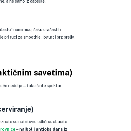
ne, a ne samo iz kapsule.
ičastu“ namirnicu, šaku orašastih
e pri ruci za smoothie, jogurt i brz preliv,
raktičnim savetima)
deće nedelje — tako širite spektar
serviranje)
znute su nutritivno odlične: ubacite
rovnice
– najbolji antioksidans iz