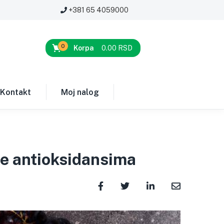
+381 65 4059000
0
Korpa
0.00
RSD
Kontakt
Moj nalog
ije antioksidansima