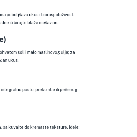
una poboljšava ukus i bioraspoloživost.
odne ili birajte blaže mešavine.
e)
stohvatom soli i malo maslinovog ulja; za
ičan ukus.
 integralnu pastu, preko ribe ili pečenog
, pa kuvajte do kremaste teksture. Ideje: