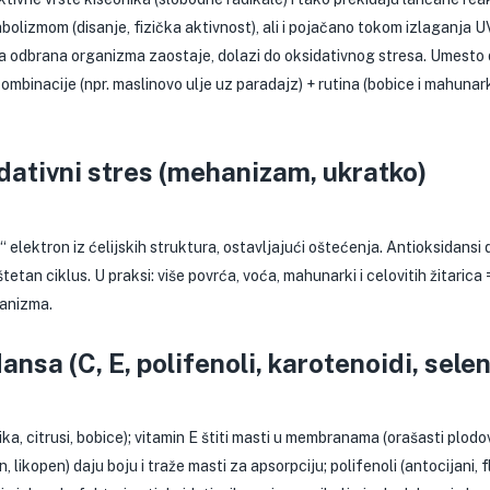
bolizmom (disanje, fizička aktivnost), ali i pojačano tokom izlaganja 
ada odbrana organizma zaostaje, dolazi do oksidativnog stresa. Umesto d
mbinacije (npr. maslinovo ulje uz paradajz) + rutina (bobice i mahunar
idativni stres (mehanizam, ukratko)
“ elektron iz ćelijskih struktura, ostavljajući oštećenja. Antioksidansi d
tan ciklus. U praksi: više povrća, voća, mahunarki i celovitih žitarica =
ganizma.
nsa (C, E, polifenoli, karotenoidi, selen
ika, citrusi, bobice); vitamin E štiti masti u membranama (orašasti plod
 likopen) daju boju i traže masti za apsorpciju; polifenoli (antocijani, fl