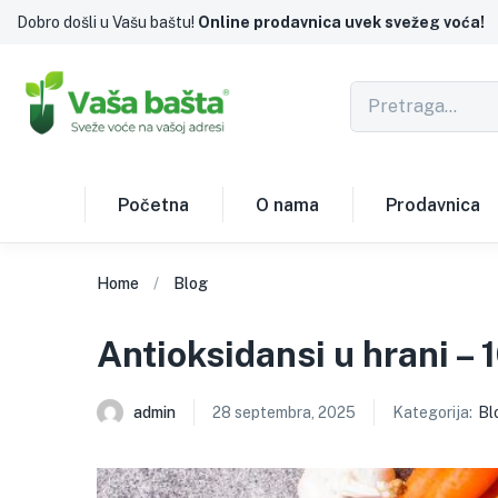
Dobro došli u Vašu baštu!
Online prodavnica uvek svežeg voća!
Početna
O nama
Prodavnica
Home
Blog
Antioksidansi u hrani – 
admin
28 septembra, 2025
Kategorija:
Bl