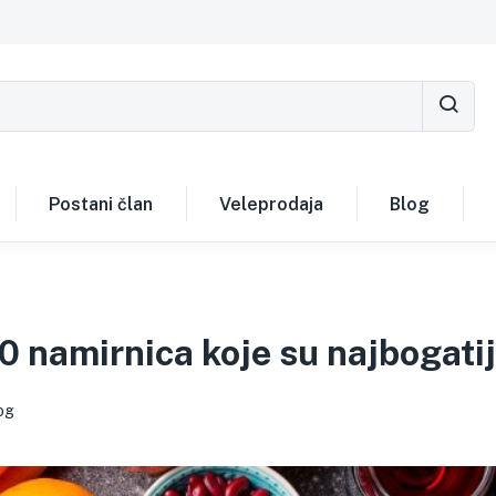
Postani član
Veleprodaja
Blog
10 namirnica koje su najbogat
og