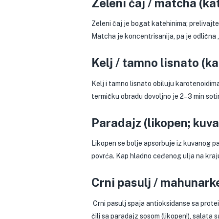
Zeleni čaj / matcha (ka
Zeleni čaj je bogat katehinima; prelivajt
Matcha je koncentrisanija, pa je odlična „
Kelj / tamno lisnato (k
Kelj i tamno lisnato obiluju karotenoidima
termičku obradu dovoljno je 2–3 min sotir
Paradajz (likopen; kuva
Likopen se bolje apsorbuje iz kuvanog par
povrća. Kap hladno ceđenog ulja na kraj
Crni pasulj / mahunarke
Crni pasulj spaja antioksidanse sa prote
čili sa paradajz sosom (likopen!), salata s