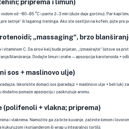
tehini; priprema i limun)
e vodom od ~80–85 °C i parite 2–3 min (duže daje gorčinu). Par kapi lim
pre šetnje“ ili laganog treninga. Ako ste osetljivi na kofein, pijte pre p
arotenoidi; „massaging“, brzo blanširanj
 i vitaminom C. Da sirovi kelj bude prijatan, „izmasirajte“ listove sa pr
anja/blanširanja. Dodajte limun i orahe — apsorpcija karotenoida + odl
ni sos + maslinovo ulje)
adajza. Iskoristite domaći sos (paradajz + maslinovo ulje + beli luk) za
u dodatno pomaže apsorpciju i zaokružuje aromu.
 (polifenoli + vlakna; priprema)
inima i vlaknima. Namočite ga za brže kuvanje, začinite kimom i lovorom
a kukuruzom i korijanderom ili wrap u integralnoj tortilji.