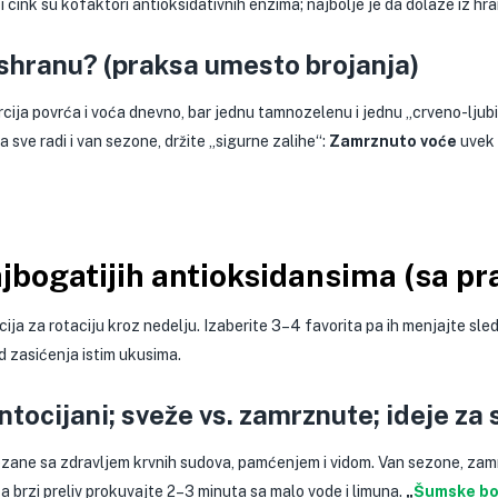
 cink su kofaktori antioksidativnih enzima; najbolje je da dolaze iz hra
ishranu? (praksa umesto brojanja)
rcija povrća i voća dnevno, bar jednu tamnozelenu i jednu „crveno-ljub
sve radi i van sezone, držite „sigurne zalihe“:
Zamrznuto voće
uvek j
jbogatijih antioksidansima (sa p
cija za rotaciju kroz nedelju. Izaberite 3–4 favorita pa ih menjajte sle
od zasićenja istim ukusima.
ntocijani; sveže vs. zamrznute; ideje za 
zane sa zdravljem krvnih sudova, pamćenjem i vidom. Van sezone, zamr
za brzi preliv prokuvajte 2–3 minuta sa malo vode i limuna.
„
Šumske bo