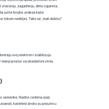
UV zračenju, zagađenju, dimu cigareta,
a jurite brojke, praksa kaže:
ke tokom nedelje). Tako se „mali dobitci“
oniraju svoj elektron i stabilizuju
 manji prostor za oksidativni stres,
)
ovi, semenke, hladno ceđena ulja).
avanoli, katehini) široko su prisutni u