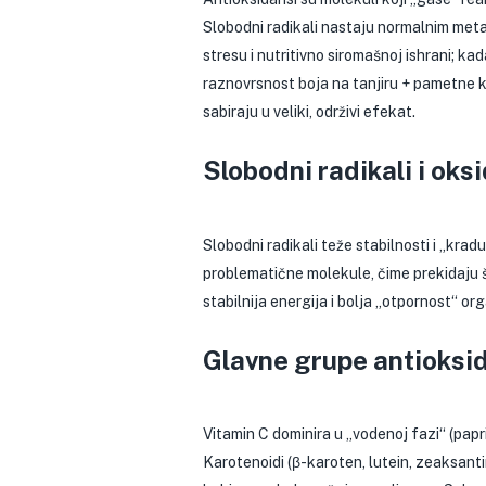
Slobodni radikali nastaju normalnim meta
stresu i nutritivno siromašnoj ishrani; k
raznovrsnost boja na tanjiru + pametne ko
sabiraju u veliki, održivi efekat.
Slobodni radikali i oks
Slobodni radikali teže stabilnosti i „kradu
problematične molekule, čime prekidaju šte
stabilnija energija i bolja „otpornost“ or
Glavne grupe antioksida
Vitamin C dominira u „vodenoj fazi“ (papr
Karotenoidi (β-karoten, lutein, zeaksantin,