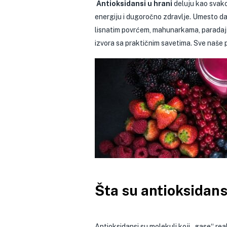
Antioksidansi u hrani
deluju kao svakod
energiju i dugoročno zdravlje. Umesto 
lisnatim povrćem, mahunarkama, paradajz
izvora sa praktičnim savetima. Sve naše p
Šta su antioksidansi
Antioksidansi su molekuli koji „gase“ rea