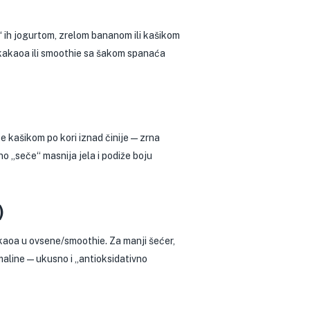
e“ ih jogurtom, zrelom bananom ili kašikom
 kakaoa ili smoothie sa šakom spanaća
e kašikom po kori iznad činije — zrna
no „seče“ masnija jela i podiže boju
)
akaoa u ovsene/smoothie. Za manji šećer,
maline — ukusno i „antioksidativno