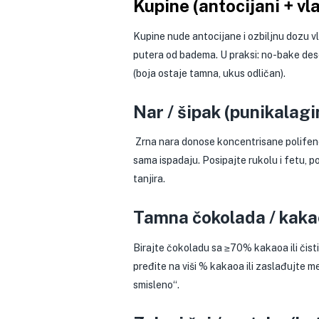
Kupine (antocijani + vl
Kupine nude antocijane i ozbiljnu dozu vl
putera od badema. U praksi: no-bake des
(boja ostaje tamna, ukus odličan).
Nar / šipak (punikalagi
Zrna nara donose koncentrisane polifenole
sama ispadaju. Posipajte rukolu i fetu, p
tanjira.
Tamna čokolada / kakao
Birajte čokoladu sa ≥70% kakaoa ili čist
pređite na viši % kakaoa ili zaslađujte 
smisleno“.