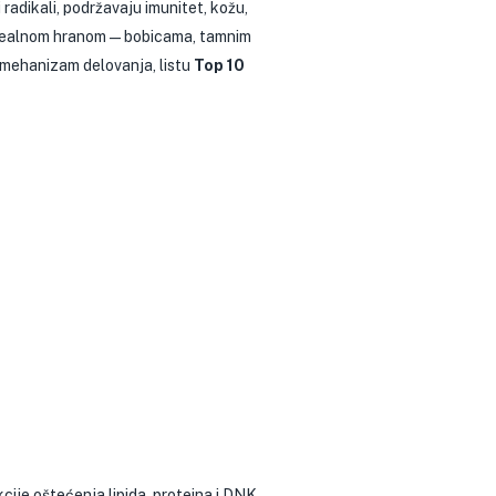
radikali, podržavaju imunitet, kožu,
 realnom hranom — bobicama, tamnim
 mehanizam delovanja, listu
Top 10
cije oštećenja lipida, proteina i DNK.