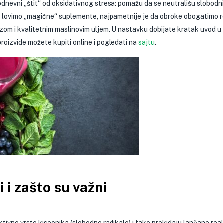
nevni „štit“ od oksidativnog stresa: pomažu da se neutrališu slobodni 
da lovimo „magične“ suplemente, najpametnije je da obroke obogatimo
om i kvalitetnim maslinovim uljem. U nastavku dobijate kratak uvod u
roizvide možete kupiti online i pogledati na
sajtu
.
 i zašto su važni
ktivne vrste kiseonika (slobodne radikale) i tako prekidaju lančane reak