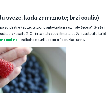
da sveže, kada zamrznute; brzi coulis)
 pa su idealne kad želite „puno antioksidansa uz malo šećera“. Sveže ih
ulis: prokuvajte 2–3 min sa malo vode i limuna, po želji zasladite ka
ene maline
— najjednostavniji „booster“ doručka i užine.