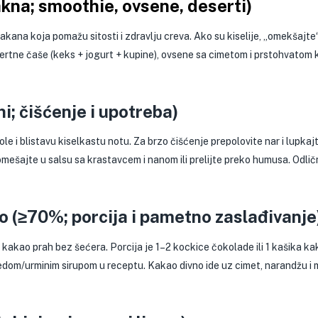
akna; smoothie, ovsene, deserti)
akana koja pomažu sitosti i zdravlju creva. Ako su kiselije, „omekšajt
ertne čaše (keks + jogurt + kupine), ovsene sa cimetom i prstohvatom
ni; čišćenje i upotreba)
 i blistavu kiselkastu notu. Za brzo čišćenje prepolovite nar i lupkajt
omešajte u salsu sa krastavcem i nanom ili prelijte preko humusa. Odlič
 (≥70%; porcija i pametno zaslađivanje
i kakao prah bez šećera. Porcija je 1–2 kockice čokolade ili 1 kašika k
medom/urminim sirupom u receptu. Kakao divno ide uz cimet, narandžu i 