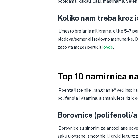
bobicama, kakau, čaju, maslinama. Selen i
Koliko nam treba kroz 
Umesto brojanja miligrama, ciljte 5–7 po
plodova/semenki i redovno mahunarke. Da 
zato ga možeš poručiti
ovde
.
Top 10 namirnica na
Poenta liste nije „rangiranje“ već inspira
polifenola i vitamina, a smanjujete rizik 
Borovnice (polifenoli/a
Borovnice su sinonim za antocijane pove
šaku u ovsene, smoothie ili grčki jogurt; 