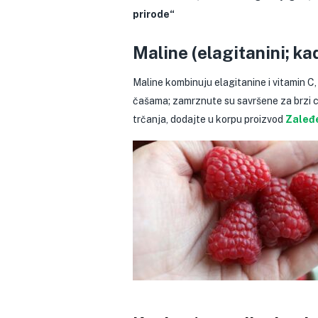
prirode“
Maline (elagitanini; ka
Maline kombinuju elagitanine i vitamin C,
čašama; zamrznute su savršene za brzi co
trčanja, dodajte u korpu proizvod
Zaleđ