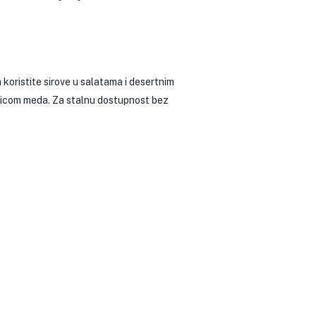
 koristite sirove u salatama i desertnim
šičicom meda. Za stalnu dostupnost bez