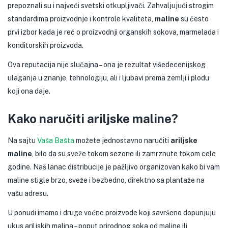
prepoznali su i najveći svetski otkupljivači. Zahvaljujući strogim
standardima proizvodnje i kontrole kvaliteta,
maline
su često
prvi izbor kada je reč o proizvodnji organskih sokova, marmelada i
konditorskih proizvoda.
Ova reputacija nije slučajna – ona je rezultat višedecenijskog
ulaganja u znanje, tehnologiju, ali i ljubavi prema zemlji i plodu
koji ona daje.
Kako naručiti ariljske maline?
Na sajtu
Vaša Bašta
možete jednostavno naručiti
ariljske
maline
, bilo da su sveže tokom sezone ili zamrznute tokom cele
godine. Naš lanac distribucije je pažljivo organizovan kako bi vam
maline stigle brzo, sveže i bezbedno, direktno sa plantaže na
vašu adresu.
U ponudi imamo i druge voćne proizvode koji savršeno dopunjuju
ukus ariljskih malina – poput prirodnog soka od maline ili