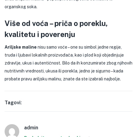
organskog soka.
Više od voća – priča o poreklu,
kvalitetu i poverenju
Ariljske maline
nisu samo voće – one su simbol jedne regije,
truda i ljubavi lokalnih proizvođača, kao i plod koji objedinjuje
zdravlje, ukus i autentičnost. Bilo da ih konzumirate zbog njihovih
nutritivnih vrednosti, ukusa ili porekla, jedno je sigurno – kada
probate pravu ariljsku malinu, znate da ste izabrali najbolje.
Tagovi:
admin