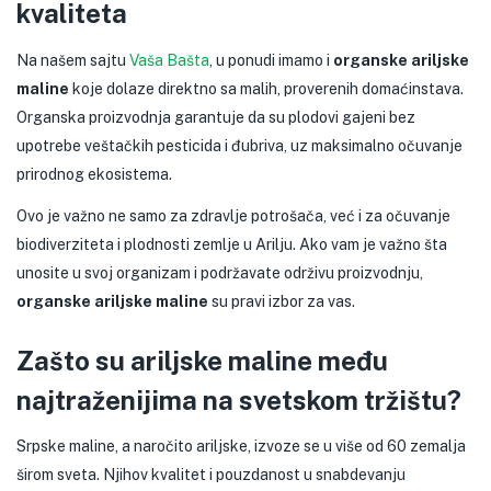
kvaliteta
Na našem sajtu
Vaša Bašta
, u ponudi imamo i
organske ariljske
maline
koje dolaze direktno sa malih, proverenih domaćinstava.
Organska proizvodnja garantuje da su plodovi gajeni bez
upotrebe veštačkih pesticida i đubriva, uz maksimalno očuvanje
prirodnog ekosistema.
Ovo je važno ne samo za zdravlje potrošača, već i za očuvanje
biodiverziteta i plodnosti zemlje u Arilju. Ako vam je važno šta
unosite u svoj organizam i podržavate održivu proizvodnju,
organske ariljske maline
su pravi izbor za vas.
Zašto su ariljske maline među
najtraženijima na svetskom tržištu?
Srpske maline, a naročito ariljske, izvoze se u više od 60 zemalja
širom sveta. Njihov kvalitet i pouzdanost u snabdevanju