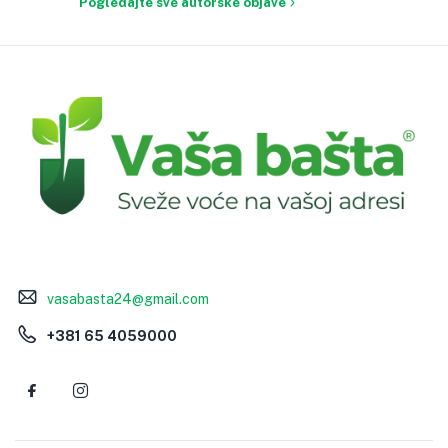
Pogledajte sve autorske objave
vasabasta24@gmail.com
+381 65 4059000