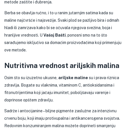
metode zaštite i đubrenja.
Berba se obavlja ručno, i to u ranim jutarnjim satima kada su
maline najčvršće i najsvežije. Svaki plod se pažljivo bira i odmah
hladi ili zamrzava kako bi se očuvala njegova svežina, boja i
hranljive vrednosti. U
Vašoj Bašti
, ponosni smo na to što
sarađujemo isključivo sa domaćim proizvođačima koji primenjuju
ove metode.
Nutritivna vrednost ariljskih malina
Osim što su izuzetno ukusne,
ariljske maline
su i prava riznica
zdravlja. Bogate su vlaknima, vitaminom C, antioksidansima i
fitonutrijentima koji jačaju imunitet, poboljšavaju varenje i
doprinose opštem zdravlju.
Sadrže i antocijanine – biljne pigmente zaslužne za intenzivnu
crvenu boju, koji imaju protivupalna i antikancerogena svojstva.
Redovnim konzumiranjem malina možete doprineti smanjenju