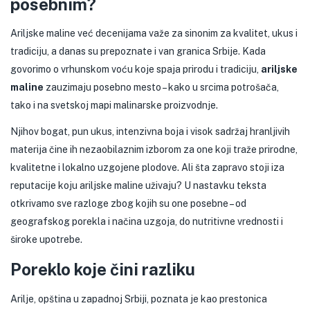
posebnim?
Ariljske maline već decenijama važe za sinonim za kvalitet, ukus i
tradiciju, a danas su prepoznate i van granica Srbije. Kada
govorimo o vrhunskom voću koje spaja prirodu i tradiciju,
ariljske
maline
zauzimaju posebno mesto – kako u srcima potrošača,
tako i na svetskoj mapi malinarske proizvodnje.
Njihov bogat, pun ukus, intenzivna boja i visok sadržaj hranljivih
materija čine ih nezaobilaznim izborom za one koji traže prirodne,
kvalitetne i lokalno uzgojene plodove. Ali šta zapravo stoji iza
reputacije koju ariljske maline uživaju? U nastavku teksta
otkrivamo sve razloge zbog kojih su one posebne – od
geografskog porekla i načina uzgoja, do nutritivne vrednosti i
široke upotrebe.
Poreklo koje čini razliku
Arilje, opština u zapadnoj Srbiji, poznata je kao prestonica