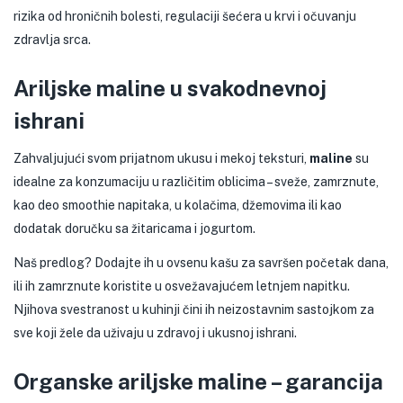
rizika od hroničnih bolesti, regulaciji šećera u krvi i očuvanju
zdravlja srca.
Ariljske maline u svakodnevnoj
ishrani
Zahvaljujući svom prijatnom ukusu i mekoj teksturi,
maline
su
idealne za konzumaciju u različitim oblicima – sveže, zamrznute,
kao deo smoothie napitaka, u kolačima, džemovima ili kao
dodatak doručku sa žitaricama i jogurtom.
Naš predlog? Dodajte ih u ovsenu kašu za savršen početak dana,
ili ih zamrznute koristite u osvežavajućem letnjem napitku.
Njihova svestranost u kuhinji čini ih neizostavnim sastojkom za
sve koji žele da uživaju u zdravoj i ukusnoj ishrani.
Organske ariljske maline – garancija