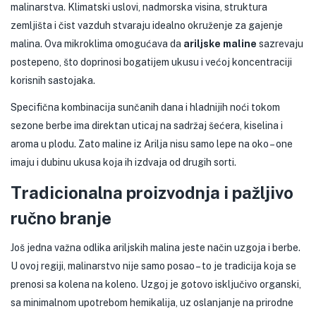
malinarstva. Klimatski uslovi, nadmorska visina, struktura
zemljišta i čist vazduh stvaraju idealno okruženje za gajenje
malina. Ova mikroklima omogućava da
ariljske maline
sazrevaju
postepeno, što doprinosi bogatijem ukusu i većoj koncentraciji
korisnih sastojaka.
Specifična kombinacija sunčanih dana i hladnijih noći tokom
sezone berbe ima direktan uticaj na sadržaj šećera, kiselina i
aroma u plodu. Zato maline iz Arilja nisu samo lepe na oko – one
imaju i dubinu ukusa koja ih izdvaja od drugih sorti.
Tradicionalna proizvodnja i pažljivo
ručno branje
Još jedna važna odlika ariljskih malina jeste način uzgoja i berbe.
U ovoj regiji, malinarstvo nije samo posao – to je tradicija koja se
prenosi sa kolena na koleno. Uzgoj je gotovo isključivo organski,
sa minimalnom upotrebom hemikalija, uz oslanjanje na prirodne