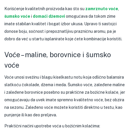
Korišćenje kvalitetnih proizvoda kao što su
zamrznuto voće
,
šumsko voće
i
domaći džemovi
omogućava da tokom zime
imate stabilan kvalitet i bogat izbor ukusa. Upravo ti sastojci
donose boju, sočnost i prepoznatljivu prazničnu aromu, pa je
dobro da već u startu isplanirate koje ćete kombinacije koristiti.
Voće – maline, borovnice i šumsko
voće
Voće unosi svežinu i blagu kiselkastu notu koja odlično balansira
slatkoću čokolade, džema i meda. Šumsko voće, zaleđene maline
i zaleđene borovnice posebno su praktične za božićne kolače, jer
omogućavaju da uvek imate spremno kvalitetno voće, bez obzira
na sezonu. Zaleđeno voće možete koristiti direktno u testu, kao
punjenje ili kao deo preljeva.
Praktični načini upotrebe voća u božićnim kolačima: