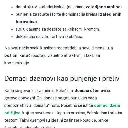
dodatak u čokoladni biskvit (na primer
zaledjene maline
),
punjenje za rolate i torte (kombinacija krema i
zaledjenih
borovnica
),
sloj u čašama za dezerte sa keksom i kremom,
dekoracija na vrhu tartova i kolačića.
Na ovaj način svaki klasičan recept dobija novu dimenziju, a
božićni kolači
postaju vizuelno atraktivniji i lakši za
konzumiranje.
Domaci dzemovi kao punjenje i preliv
Kada se govori o prazničnim kolačima,
domaci džemovi
su
gotovo obavezni. Oni donose bogat, pun ukus voća i
prepoznatljivu „domaću“ notu. Posebno se ističe
domaci džem
od šljiva
, koji se savršeno uklapa sa orasima, čokoladom i prhkim
testom. Takvi džemovi su idealni za linzer kolačiće, prhke
štangle, medenjake i rolade.