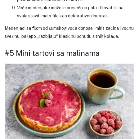
Veće medenjake možete preseći na pola i filovati ili na
svaki staviti malo fila kao dekorativni dodatak.
Medenjaci sa filom od šumskog voća donose i miris začina i voćnu
svežinu, pa lepo „razbijaju“ klasičnu ponudu sitnih kolača.
#5 Mini tartovi sa malinama