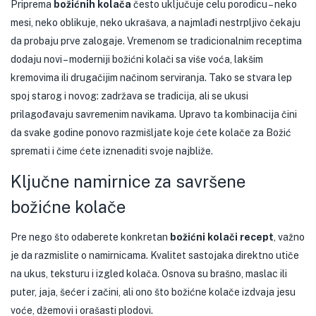
Priprema
božićnih kolača
često uključuje celu porodicu – neko
mesi, neko oblikuje, neko ukrašava, a najmlađi nestrpljivo čekaju
da probaju prve zalogaje. Vremenom se tradicionalnim receptima
dodaju novi – moderniji božićni kolači sa više voća, lakšim
kremovima ili drugačijim načinom serviranja. Tako se stvara lep
spoj starog i novog: zadržava se tradicija, ali se ukusi
prilagođavaju savremenim navikama. Upravo ta kombinacija čini
da svake godine ponovo razmišljate koje ćete kolače za Božić
spremati i čime ćete iznenaditi svoje najbliže.
Ključne namirnice za savršene
božićne kolače
Pre nego što odaberete konkretan
božićni kolači recept
, važno
je da razmislite o namirnicama. Kvalitet sastojaka direktno utiče
na ukus, teksturu i izgled kolača. Osnova su brašno, maslac ili
puter, jaja, šećer i začini, ali ono što božićne kolače izdvaja jesu
voće, džemovi i orašasti plodovi.