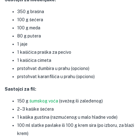
350 g brašna
100 g šećera
100 g meda
80 g putera
1 jaje
1 kašičica praška za pecivo
1 kašičica cimeta
prstohvat đumbira u prahu (opciono)
prstohvat karanfilića u prahu (opciono)
Sastojci za fil:
150 g
šumskog voća
(svežeg ili zaleđenog)
2–3 kašike šećera
1 kašika gustina (razmućenog u malo hladne vode)
100 ml slatke pavlake ili 100 g krem sira (po izboru, za blaži
krem)