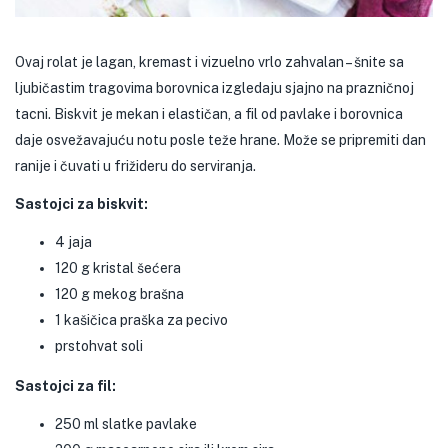
Ovaj rolat je lagan, kremast i vizuelno vrlo zahvalan – šnite sa
ljubičastim tragovima borovnica izgledaju sjajno na prazničnoj
tacni. Biskvit je mekan i elastičan, a fil od pavlake i borovnica
daje osvežavajuću notu posle teže hrane. Može se pripremiti dan
ranije i čuvati u frižideru do serviranja.
Sastojci za biskvit:
4 jaja
120 g kristal šećera
120 g mekog brašna
1 kašičica praška za pecivo
prstohvat soli
Sastojci za fil:
250 ml slatke pavlake