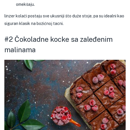
omekšaju.
linzer kolači postaju sve ukusniji što duže stoje, pa su idealni kao
siguran klasik na božićnoj tacni.
#2 Čokoladne kocke sa zaleđenim
malinama