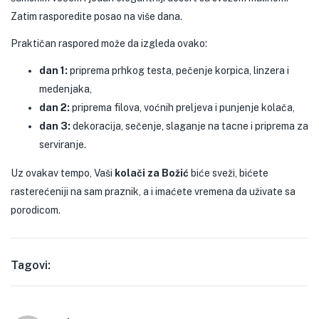
Zatim rasporedite posao na više dana.
Praktičan raspored može da izgleda ovako:
dan 1:
priprema prhkog testa, pečenje korpica, linzera i
medenjaka,
dan 2:
priprema filova, voćnih preljeva i punjenje kolača,
dan 3:
dekoracija, sečenje, slaganje na tacne i priprema za
serviranje.
Uz ovakav tempo, Vaši
kolači za Božić
biće sveži, bićete
rasterećeniji na sam praznik, a i imaćete vremena da uživate sa
porodicom.
Tagovi: