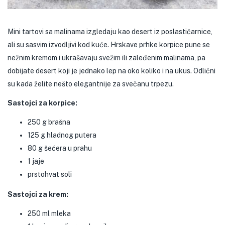
Mini tartovi sa malinama izgledaju kao desert iz poslastičarnice,
ali su sasvim izvodljivi kod kuće. Hrskave prhke korpice pune se
nežnim kremom i ukrašavaju svežim ili zaleđenim malinama, pa
dobijate desert koji je jednako lep na oko koliko i na ukus. Odlični
su kada želite nešto elegantnije za svečanu trpezu.
Sastojci za korpice:
250 g brašna
125 g hladnog putera
80 g šećera u prahu
1 jaje
prstohvat soli
Sastojci za krem:
250 ml mleka