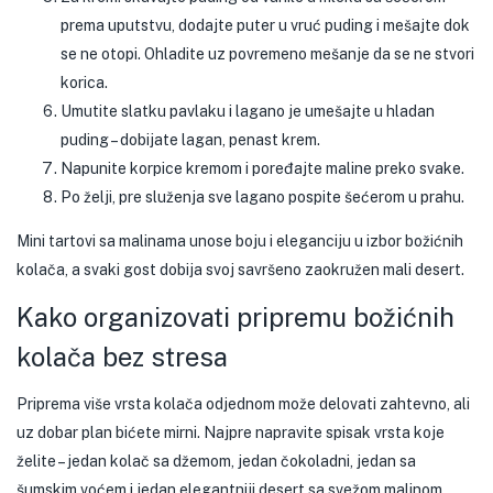
prema uputstvu, dodajte puter u vruć puding i mešajte dok
se ne otopi. Ohladite uz povremeno mešanje da se ne stvori
korica.
Umutite slatku pavlaku i lagano je umešajte u hladan
puding – dobijate lagan, penast krem.
Napunite korpice kremom i poređajte maline preko svake.
Po želji, pre služenja sve lagano pospite šećerom u prahu.
Mini tartovi sa malinama unose boju i eleganciju u izbor božićnih
kolača, a svaki gost dobija svoj savršeno zaokružen mali desert.
Kako organizovati pripremu božićnih
kolača bez stresa
Priprema više vrsta kolača odjednom može delovati zahtevno, ali
uz dobar plan bićete mirni. Najpre napravite spisak vrsta koje
želite – jedan kolač sa džemom, jedan čokoladni, jedan sa
šumskim voćem i jedan elegantniji desert sa svežom malinom.