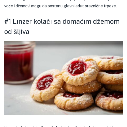
voće i džemovi mogu da postanu glavni adut praznične trpeze.
#1 Linzer kolači sa domaćim džemom
od šljiva