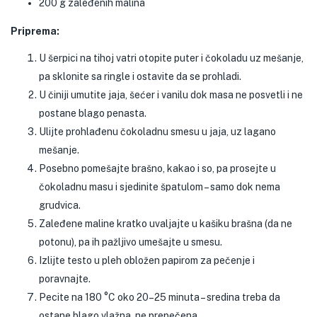
200 g zaleđenih malina
Priprema:
U šerpici na tihoj vatri otopite puter i čokoladu uz mešanje,
pa sklonite sa ringle i ostavite da se prohladi.
U činiji umutite jaja, šećer i vanilu dok masa ne posvetli i ne
postane blago penasta.
Ulijte prohlađenu čokoladnu smesu u jaja, uz lagano
mešanje.
Posebno pomešajte brašno, kakao i so, pa prosejte u
čokoladnu masu i sjedinite špatulom – samo dok nema
grudvica.
Zaleđene maline kratko uvaljajte u kašiku brašna (da ne
potonu), pa ih pažljivo umešajte u smesu.
Izlijte testo u pleh obložen papirom za pečenje i
poravnajte.
Pecite na 180 °C oko 20–25 minuta – sredina treba da
ostane blago vlažna, ne prepečena.