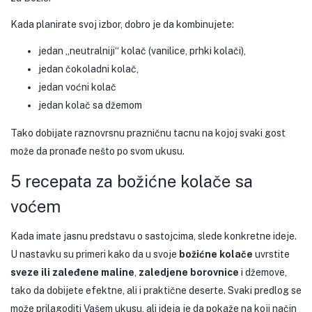
Kada planirate svoj izbor, dobro je da kombinujete:
jedan „neutralniji“ kolač (vanilice, prhki kolači),
jedan čokoladni kolač,
jedan voćni kolač
jedan kolač sa džemom
Tako dobijate raznovrsnu prazničnu tacnu na kojoj svaki gost
može da pronađe nešto po svom ukusu.
5 recepata za božićne kolače sa
voćem
Kada imate jasnu predstavu o sastojcima, slede konkretne ideje.
U nastavku su primeri kako da u svoje
božićne kolače
uvrstite
sveze ili zaleđene maline
,
zaledjene borovnice
i džemove,
tako da dobijete efektne, ali i praktične deserte. Svaki predlog se
može prilagoditi Vašem ukusu, ali ideja je da pokaže na koji način