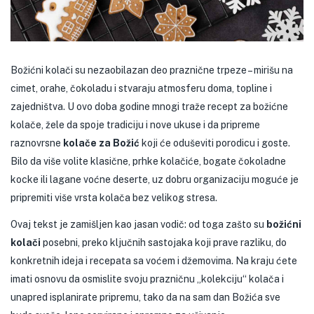
Božićni kolači su nezaobilazan deo praznične trpeze – mirišu na
cimet, orahe, čokoladu i stvaraju atmosferu doma, topline i
zajedništva. U ovo doba godine mnogi traže recept za božićne
kolače, žele da spoje tradiciju i nove ukuse i da pripreme
raznovrsne
kolače za Božić
koji će oduševiti porodicu i goste.
Bilo da više volite klasične, prhke kolačiće, bogate čokoladne
kocke ili lagane voćne deserte, uz dobru organizaciju moguće je
pripremiti više vrsta kolača bez velikog stresa.
Ovaj tekst je zamišljen kao jasan vodič: od toga zašto su
božićni
kolači
posebni, preko ključnih sastojaka koji prave razliku, do
konkretnih ideja i recepata sa voćem i džemovima. Na kraju ćete
imati osnovu da osmislite svoju prazničnu „kolekciju“ kolača i
unapred isplanirate pripremu, tako da na sam dan Božića sve