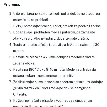
Priprema:
U šerpici lagano zagrejte med i puter dok se ne otope, pa
ostavite da se prohladi.
U činiji pomešajte brašno, šećer, prašak za pecivo i začine.
Dodajte jaje i prohlađen med sa puterom, pa zamesite
glatko testo. Ako je lepljivo, dodajte malo brašna.
Testo umotajte u foliju i ostavite u frižideru najmanje 30
minuta.
Razvucite testo na 4–5 mm debljine i modlama vadite
željene oblike.
Pecite na 180 °C oko 8–10 minuta. Medenjaci treba da
ostanu mekani – neće mnogo potamniti.
Za fil: kuvajte šumsko voće sa šećerom par minuta, dodajte
gustin razmućen u vodi i mešajte dok se ne zgusne.
Ohladite.
Po želji pomešajte ohlađeni voćni sos sa umućenom
pavlakom ili krem sirom za blaži fil.