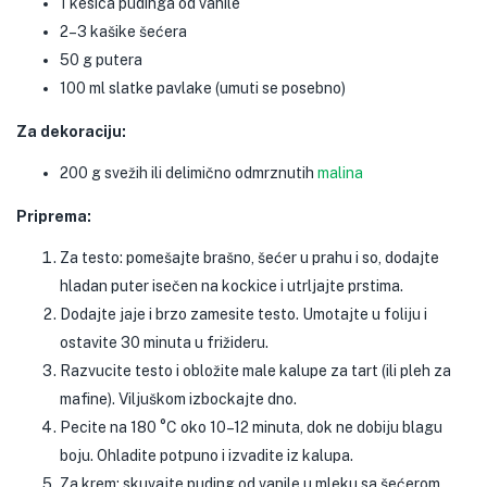
1 kesica pudinga od vanile
2–3 kašike šećera
50 g putera
100 ml slatke pavlake (umuti se posebno)
Za dekoraciju:
200 g svežih ili delimično odmrznutih
malina
Priprema:
Za testo: pomešajte brašno, šećer u prahu i so, dodajte
hladan puter isečen na kockice i utrljajte prstima.
Dodajte jaje i brzo zamesite testo. Umotajte u foliju i
ostavite 30 minuta u frižideru.
Razvucite testo i obložite male kalupe za tart (ili pleh za
mafine). Viljuškom izbockajte dno.
Pecite na 180 °C oko 10–12 minuta, dok ne dobiju blagu
boju. Ohladite potpuno i izvadite iz kalupa.
Za krem: skuvajte puding od vanile u mleku sa šećerom