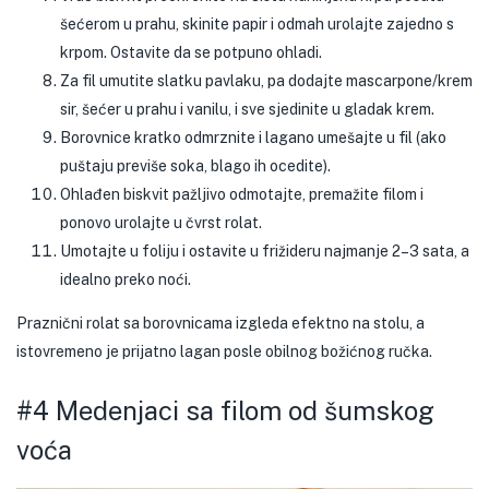
šećerom u prahu, skinite papir i odmah urolajte zajedno s
krpom. Ostavite da se potpuno ohladi.
Za fil umutite slatku pavlaku, pa dodajte mascarpone/krem
sir, šećer u prahu i vanilu, i sve sjedinite u gladak krem.
Borovnice kratko odmrznite i lagano umešajte u fil (ako
puštaju previše soka, blago ih ocedite).
Ohlađen biskvit pažljivo odmotajte, premažite filom i
ponovo urolajte u čvrst rolat.
Umotajte u foliju i ostavite u frižideru najmanje 2–3 sata, a
idealno preko noći.
Praznični rolat sa borovnicama izgleda efektno na stolu, a
istovremeno je prijatno lagan posle obilnog božićnog ručka.
#4 Medenjaci sa filom od šumskog
voća