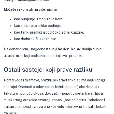
Možete ih koristiti na više načina:
kao punjenje između dve kore,
kao sloj preko prhke podloge,
kao tanki premaz ispod čokoladne glazure,
kao dodatak filu za rolate.
Uz dobar džem, i najjednostavniji
božićni kolač
dobija dubinu
ukusa i miris koji podseća na detinjstvo i praznike.
Ostali sastojci koji prave razliku
Pored voća i džemova, praznični karakter kolačima daju i drugi
sastojci. Orašasti plodovi (orah, lešnik, badem) obezbeđuju
teksturu i punoću ukusa, dok začini poput cimeta, karanfilića i
muskatnog oraščića stvaraju topao, „božićni“ miris. Čokolada i
kakao su neizostavni za one koji vole intenzivne, bogate kolače
za Božić.