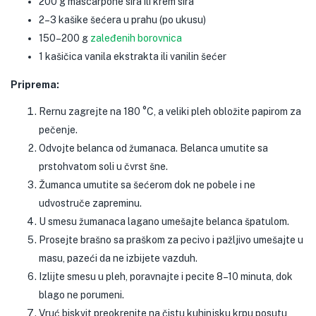
200 g mascarpone sira ili krem sira
2–3 kašike šećera u prahu (po ukusu)
150–200 g
zaleđenih borovnica
1 kašičica vanila ekstrakta ili vanilin šećer
Priprema:
Rernu zagrejte na 180 °C, a veliki pleh obložite papirom za
pečenje.
Odvojte belanca od žumanaca. Belanca umutite sa
prstohvatom soli u čvrst šne.
Žumanca umutite sa šećerom dok ne pobele i ne
udvostruče zapreminu.
U smesu žumanaca lagano umešajte belanca špatulom.
Prosejte brašno sa praškom za pecivo i pažljivo umešajte u
masu, pazeći da ne izbijete vazduh.
Izlijte smesu u pleh, poravnajte i pecite 8–10 minuta, dok
blago ne porumeni.
Vruć biskvit preokrenite na čistu kuhinjsku krpu posutu