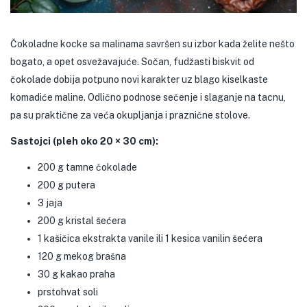
Čokoladne kocke sa malinama savršen su izbor kada želite nešto
bogato, a opet osvežavajuće. Sočan, fudžasti biskvit od
čokolade dobija potpuno novi karakter uz blago kiselkaste
komadiće maline. Odlično podnose sečenje i slaganje na tacnu,
pa su praktične za veća okupljanja i praznične stolove.
Sastojci (pleh oko 20 × 30 cm):
200 g tamne čokolade
200 g putera
3 jaja
200 g kristal šećera
1 kašičica ekstrakta vanile ili 1 kesica vanilin šećera
120 g mekog brašna
30 g kakao praha
prstohvat soli