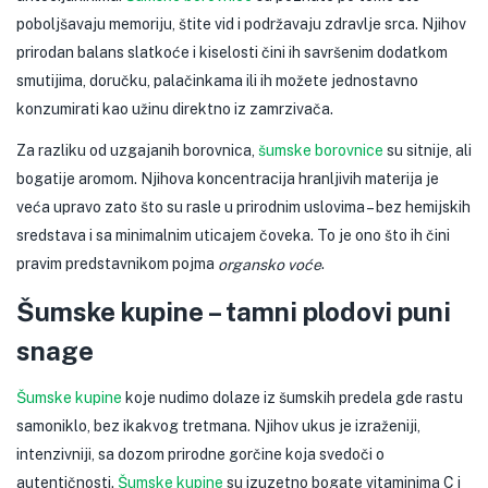
poboljšavaju memoriju, štite vid i podržavaju zdravlje srca. Njihov
prirodan balans slatkoće i kiselosti čini ih savršenim dodatkom
smutijima, doručku, palačinkama ili ih možete jednostavno
konzumirati kao užinu direktno iz zamrzivača.
Za razliku od uzgajanih borovnica,
šumske borovnice
su sitnije, ali
bogatije aromom. Njihova koncentracija hranljivih materija je
veća upravo zato što su rasle u prirodnim uslovima – bez hemijskih
sredstava i sa minimalnim uticajem čoveka. To je ono što ih čini
pravim predstavnikom pojma
.
organsko voće
Šumske kupine – tamni plodovi puni
snage
Šumske kupine
koje nudimo dolaze iz šumskih predela gde rastu
samoniklo, bez ikakvog tretmana. Njihov ukus je izraženiji,
intenzivniji, sa dozom prirodne gorčine koja svedoči o
autentičnosti.
Šumske kupine
su izuzetno bogate vitaminima C i