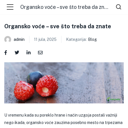
Organsko voće – sve što treba da znate
Organsko voće – sve što treba da znate
admin
11 jula, 2025
Kategorija:
Blog
U vremenu kada su poreklo hrane i način uzgoja postali važniji
nego ikada, organsko voće zauzima posebno mesto na trpezama