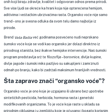
onih koji biraju zdravlje, kvalitet i odgovoran odnos prema prirodi.
Sve više ljudi se okreće ka hrani koja nije opterećena hemijom,
aditivima i veštačkim ubrzivačima rasta. Organsko voće nije samo
trend – ono je svesna odluka da svom telu damo najbolje iz
prirode.
Brend
već godinama posvećeno nudi neprskano
Vaša Bašta
šumsko voće koje se vodi kao organsko jer dolazi direktno iz
prirodnog staništa, bez ikakve hemijske intervencije. Naš šumski
program predstavlja srž te filozofije – borovnice, divlje kupine,
divlje jagode i šumski miks pažljivo su sakupljeni i zamrznuti
odmah po branju, kako bi zadržali maksimum hranljivih vrednosti.
Šta zapravo znači “organsko voće”?
Organsko voće je ono koje je uzgajano ili ubrano bez upotrebe
sintetičkih pesticida, herbicida, hormona rasta i genetski
modifikovanih organizama. To je voće koje raste u skladu sa
prirodnim ciklusima i u zemljištu koje je očuvano i bogato korisnim