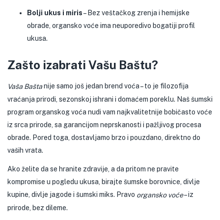
Bolji ukus i miris
– Bez veštačkog zrenja i hemijske
obrade, organsko voće ima neuporedivo bogatiji profil
ukusa.
Zašto izabrati Vašu Baštu?
nije samo još jedan brend voća – to je filozofija
Vaša Bašta
vraćanja prirodi, sezonskoj ishrani i domaćem poreklu. Naš šumski
program organskog voća nudi vam najkvalitetnije bobičasto voće
iz srca prirode, sa garancijom neprskanosti i pažljivog procesa
obrade. Pored toga, dostavljamo brzo i pouzdano, direktno do
vaših vrata.
Ako želite da se hranite zdravije, a da pritom ne pravite
kompromise u pogledu ukusa, birajte šumske borovnice, divlje
kupine, divlje jagode i šumski miks. Pravo
– iz
organsko voće
prirode, bez dileme.