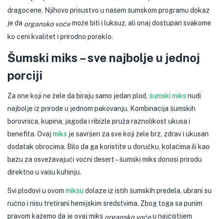
dragocene. Njihovo prisustvo u našem šumskom programu dokaz
je da
može biti i luksuz, ali onaj dostupan svakome
organsko voće
ko ceni kvalitet i prirodno poreklo.
Šumski miks – sve najbolje u jednoj
porciji
Za one koji ne žele da biraju samo jedan plod,
šumski miks
nudi
najbolje iz prirode u jednom pakovanju. Kombinacija šumskih
borovnica, kupina, jagoda i ribizle pruža raznolikost ukusa i
benefita. Ovaj
miks
je savršen za sve koji žele brz, zdrav i ukusan
dodatak obrocima. Bilo da ga koristite u doručku, kolačima ili kao
bazu za osvežavajući voćni desert – šumski miks donosi prirodu
direktno u vašu kuhinju.
Svi plodovi u ovom
miksu
dolaze iz istih šumskih predela, ubrani su
ručno i nisu tretirani hemijskim sredstvima. Zbog toga sa punim
pravom kažemo da je ovaj miks
u najčistijem
organsko voće