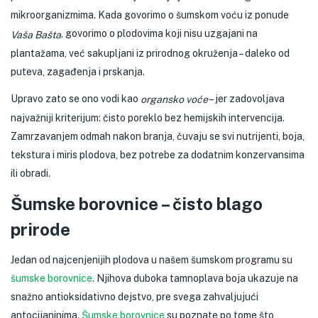
mikroorganizmima. Kada govorimo o šumskom voću iz ponude
, govorimo o plodovima koji nisu uzgajani na
Vaša Bašta
plantažama, već sakupljani iz prirodnog okruženja – daleko od
puteva, zagađenja i prskanja.
Upravo zato se ono vodi kao
– jer zadovoljava
organsko voće
najvažniji kriterijum: čisto poreklo bez hemijskih intervencija.
Zamrzavanjem odmah nakon branja, čuvaju se svi nutrijenti, boja,
tekstura i miris plodova, bez potrebe za dodatnim konzervansima
ili obradi.
Šumske borovnice – čisto blago
prirode
Jedan od najcenjenijih plodova u našem šumskom programu su
šumske borovnice
. Njihova duboka tamnoplava boja ukazuje na
snažno antioksidativno dejstvo, pre svega zahvaljujući
antocijaninima.
Šumske borovnice
su poznate po tome što