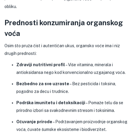
obliku.
Prednosti konzumiranja organskog
voća
Osim što pruža čist i autentičan ukus, organsko voće ima i niz
drugih prednosti:
Zdraviji nutritivni profil
– Više vitamina, minerala i
antioksidansa nego kod konvencionalno uzgajanog voća.
Bezbedno za sve uzraste
– Bez pesticida i toksina,
pogodno za decu i trudnice.
Podrška imunitetu i detoksikaciji
– Pomaže telu da se
prirodno izbori sa svakodnevnim stresom i toksinima.
Očuvanje prirode
– Podržavanjem proizvodnje organskog
voća, čuvate šumske ekosisteme i biodiverzitet.