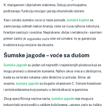
K, manganom i dijetalnim vlaknima. Deluju protivupalno,
podržavaju funkciju mozga i jačaju imunološki sistem.
Kao i ostalo šumsko voće iz naše ponude,
šumske kupine
se
zamrzavaju odmah nakon branja, čime se čuva njihova tekstura,
hranljivi sastojci i svežina. Neprskane, divlje i netaknute – savršen
primer zašto je
više od oznake: to je garancija
organsko voće
kvaliteta koju možete da okusite.
Šumske jagode – voće sa dušom
Šumske jagode
su jedan od najređih i najmirisnijih plodova koji se
mogu pronaći u domaćim šumama. Njihov ukus vraća u detinjstvo,
kada su se brale rukama i jele direktno iz prirode. Sitne, ali
snažne,
šumske jagode
su bogate vitaminom C, folnom kiselinom
i antioksidansima koji pomažu u detoksikaciji organizma.
Zbog specifičnog načina rasta,
šumske jagode
nije moguće
industrijski proizvoditi u velikim količinama – upravo zato su toliko